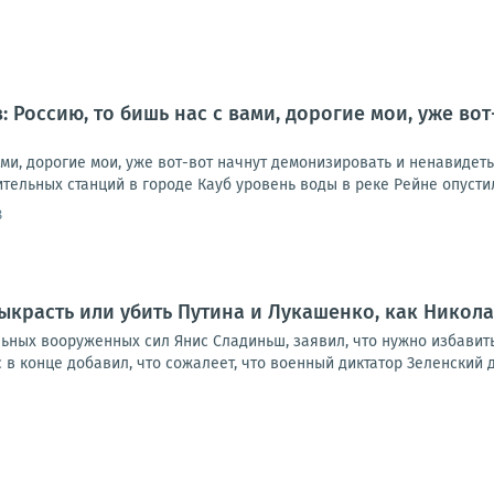
: Россию, то бишь нас с вами, дорогие мои, уже во
ами, дорогие мои, уже вот-вот начнут демонизировать и ненавидет
тельных станций в городе Кауб уровень воды в реке Рейне опустилс
8
ыкрасть или убить Путина и Лукашенко, как Никол
ых вооруженных сил Янис Сладиньш, заявил, что нужно избавиться
 в конце добавил, что сожалеет, что военный диктатор Зеленский до