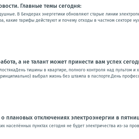
овости. Главные темы сегодня:
душные. В Бендерах энергетики обновляют старые линии электропе
а, какие тарифы действуют и почему отходы в частном секторе нуж
 работа, а не талант может принести вам успех сего
стякаДень тишины в квартире, полного контроля над пультом и хо
 принципиально) выбрал жизнь без штампа в паспорте.День професс
 о плановых отключениях электроэнергии в пятни
ких населённых пунктах сегодня не будет электричества из-за про