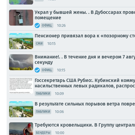
Украл у бывшей жены. . В Дубоссарах про
помещение
10:26
ОФИЦ.
Пенсионер привязал вора к «позорному ст
10:15
СМИ
Внимание!. . В течение дня и вечером 7 а
секунду
10:15
ОФИЦ.
Госсекретарь США Рубио:. Кубинский комм
насильственных левых радикалов, распрос
10:09
ПАБЛИКИ
В результате сильных порывов ветра повр
10:06
ПАБЛИКИ
Требуются кровельщики. В Группу центра
10:00
БЕНДЕРЫ