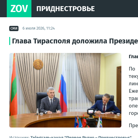
ZOV
ПРИДНЕСТРОВЬЕ
6 июля 2026, 11:24
СМИ
Глава Тирасполя доложила Президе
Гла
По 
тек
лин
Еже
тра
опе
гор
Пре
Источник:
Telegram-канал "Первое Радио – Приднестровье"