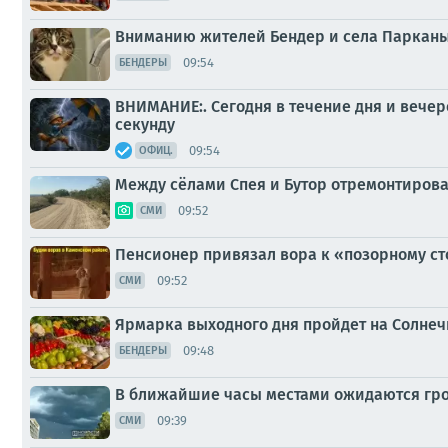
Вниманию жителей Бендер и села Парканы
09:54
БЕНДЕРЫ
ВНИМАНИЕ:. Сегодня в течение дня и вечер
секунду
09:54
ОФИЦ.
Между сёлами Спея и Бутор отремонтирова
09:52
СМИ
Пенсионер привязал вора к «позорному ст
09:52
СМИ
Ярмарка выходного дня пройдет на Солне
09:48
БЕНДЕРЫ
В ближайшие часы местами ожидаются гроз
09:39
СМИ