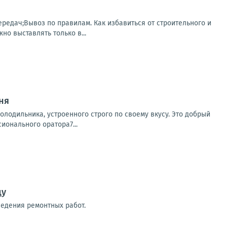
редач;Вывоз по правилам. Как избавиться от строительного и
но выставлять только в...
дня
лодильника, устроенного строго по своему вкусу. Это добрый
ионального оратора7...
цу
ведения ремонтных работ.