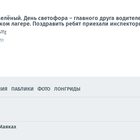
зелёный. День светофора – главного друга водител
ком лагере. Поздравить ребят приехали инспектор
4Tfg
51
НИЯ
ПАБЛИКИ
ФОТО
ЛОНГРИДЫ
 Маяках