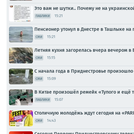
Это вам не шутки.. Почему не на украинско
15:21
ПАБЛИКИ
Пенсионер утонул в Днестре в Ташлыке на 
15:21
СМИ
Летняя кухня загорелась вчера вечером в 
15:15
СМИ
С начала года в Приднестровье произошло 
15:09
СМИ
В Китае произошёл ремейк «Тупого и ещё 
15:07
ПАБЛИКИ
Столичную молодёжь ждут сегодня на «PARK
14:43
СМИ
Сегодня Первому Приднестровскому телека