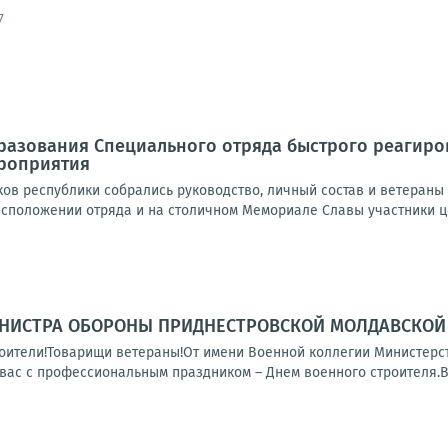
7
бразования Специального отряда быстрого реагир
роприятия
ков республики собрались руководство, личный состав и ветеран
асположении отряда и на столичном Мемориале Славы участники ц
НИСТРА ОБОРОНЫ ПРИДНЕСТРОВСКОЙ МОЛДАВСКОЙ 
ители!Товарищи ветераны!От имени Военной коллегии Министерс
вас с профессиональным праздником – Днем военного строителя.Во