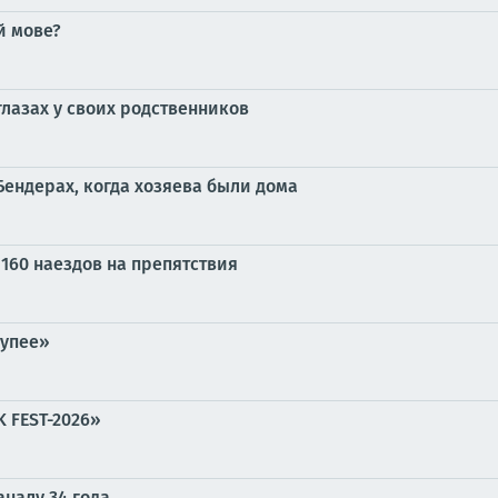
й мове?
глазах у своих родственников
Бендерах, когда хозяева были дома
160 наездов на препятствия
тупее»
 FEST-2026»
налу 34 года