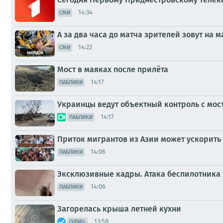
14:34
СМИ
А за два часа до матча зрителей зовут н
14:22
СМИ
Мост в маяках после прилёта
14:17
ПАБЛИКИ
Украинцы ведут объектный контроль с мост
14:17
ПАБЛИКИ
Приток мигрантов из Азии может ускорить
14:06
ПАБЛИКИ
Эксклюзивные кадры. Атака беспилотника 
14:06
ПАБЛИКИ
Загорелась крыша летней кухни
13:58
ОФИЦ.