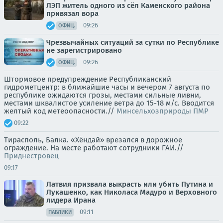
ЛЭП житель одного из сёл Каменского района
привязал вора
09:26
ОФИЦ.
Чрезвычайных ситуаций за сутки по Республике
не зарегистрировано
09:26
ОФИЦ.
Штормовое предупреждение Республиканский
гидрометцентр: в ближайшие часы и вечером 7 августа по
республике ожидаются грозы, местами сильные ливни,
местами шквалистое усиление ветра до 15-18 м/с. Вводится
желтый код метеоопасности.//
Минсельхозприроды ПМР
09:22
Тирасполь, Балка. «Хёндай» врезался в дорожное
ограждение. На месте работают сотрудники ГАИ.//
Приднестровец
09:17
Латвия призвала выкрасть или убить Путина и
Лукашенко, как Николаса Мадуро и Верховного
лидера Ирана
09:11
ПАБЛИКИ