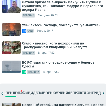
Латвия призвала выкрасть или убить Путина и
Лукашенко, как Николаса Мадуро и Верховного
лидера Ирана
Сегодня, 09:11
ПАБЛИКИ
Улыбайтесь, господа, пожалуйста, улыбайтесь
Вчера, 20:17
СМИ
Стало известно, кого похоронили на
Троекуровском кладбище 5 и 6 августа
Вчера, 17:22
ПАБЛИКИ
ВС РФ ушатали очередное судно у берегов
Одессы
Вчера, 19:27
ПАБЛИКИ
ЛЕНТА
ТОП
ОФИЦ.
ВИДЕО
СМИ
ВОЕНКОРЫ
МНЕНИЯ
ПАБЛИКИ
ФОТО
ЛОНГРИДЫ
Позорный столб. . На рассвете 5 августа к опоре