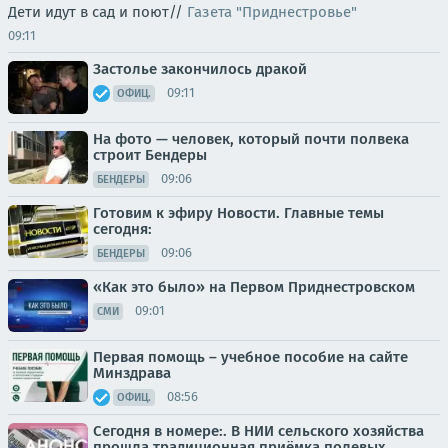
Дети идут в сад и поют//
Газета "Приднестровье"
09:11
Застолье закончилось дракой
09:11
ОФИЦ.
На фото — человек, который почти полвека
строит Бендеры
09:06
БЕНДЕРЫ
Готовим к эфиру Новости. Главные темы
сегодня:
09:06
БЕНДЕРЫ
«Как это было» на Первом Приднестровском
09:01
СМИ
Первая помощь – учебное пособие на сайте
Минздрава
08:56
ОФИЦ.
Сегодня в номере:. В НИИ сельского хозяйства
прошла традиционная приёмка полевых