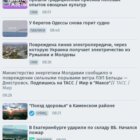
опытов овощных культур
08:51
СМИ
У берегов Одессы снова горит судно
08:40
ПАБЛИКИ
Повреждена линия электропередачи, через
которую Украина получает электричество из
Румынии и Молдовы
08:36
СМИ
Министерство энергетики Молдавии сообщило о
повреждении сильными порывами ветра ЛЭП Бельцы —
Днестровск.
Подпишись на ТАСС / Мир в "Максе"
//
ТАСС /
Мир
08:28
"Поезд здоровья" в Каменском районе
08:21
ОФИЦ.
В Екатеринбурге ударили по складу ВБ. Начался
пожар
08:09