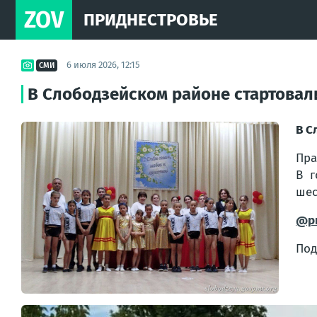
ZOV
ПРИДНЕСТРОВЬЕ
6 июля 2026, 12:15
СМИ
В Слободзейском районе стартовал
В С
Пра
В г
шес
@pr
Под