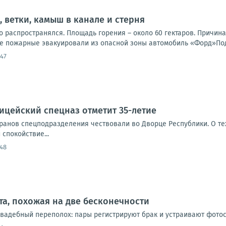
, ветки, камыш в канале и стерня
о распространялся. Площадь горения – около 60 гектаров. Причин
е пожарные эвакуировали из опасной зоны автомобиль «Форд»Под
:47
ицейский спецназ отметит 35-летие
еранов спецподразделения чествовали во Дворце Республики. О т
спокойствие...
:48
ата, похожая на две бесконечности
 свадебный переполох: пары регистрируют брак и устраивают фотос