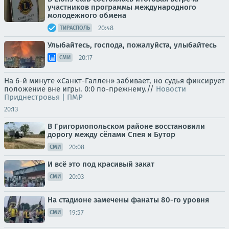
участников программы международного
молодежного обмена
20:48
ТИРАСПОЛЬ
Улыбайтесь, господа, пожалуйста, улыбайтесь
20:17
СМИ
На 6-й минуте «Санкт-Галлен» забивает, но судья фиксирует
положение вне игры. 0:0 по-прежнему.//
Новости
Приднестровья | ПМР
20:13
В Григориопольском районе восстановили
дорогу между сёлами Спея и Бутор
20:08
СМИ
И всё это под красивый закат
20:03
СМИ
На стадионе замечены фанаты 80-го уровня
19:57
СМИ