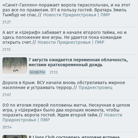
«Санкт-Галлен» поражает ворота тираспольчан, и на этот
раз все по правилам. 0:1 в пользу гостей. Вратарь Эмиль
Тымбур не спас.//
Новости Приднестровья | ПМР
21:27
А вот и «Шериф» забивает в начале второго тайма, но и
здесь положение вне игры. Не удается пока командам
открыть счет.//
Новости Приднестровья | ПМР
21:15
7 августа ожидается переменная облачность,
местами кратковременный дождь
21:13
БЕНДЕРЫ
Дорога в Крым. ВСУ начали вновь обстреливать мирное
население и устраивать террор.//
Приднестровец
21:07
0:0 по итогам первой половины матча. Нескучная в целом
игра, у «Шерифа» было два хороших момента, чтобы
поразить ворота гостей. Ждем второй тайм.//
Новости
Приднестровья | ПМР
20:54
В Lions Club состоялась итоговая встреча