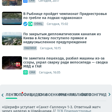
Сегодня, 20:17
СМИ
В Рыбнице пройдет чемпионат Приднестровья
по гребле на лодках-«драконах»
Сегодня, 15:02
ОФИЦ.
По закрытым дипломатическим каналам из
Киева в Астану поступило прямое и
недвусмысленное предупреждение
Сегодня, 16:15
ПАБЛИКИ
Не заметила пешехода, разбил машины из-за
ссоры, украл сварку ради велосипеда — сводка
МВД и ГАИ
Сегодня, 16:05
СМИ
ЛЕНТА
ТОП
ОФИЦ.
ВИДЕО
СМИ
ВОЕНКОРЫ
МНЕНИЯ
ПАБЛИКИ
ФОТО
ЛОНГРИДЫ
«Шериф» уступает «Санкт-Галлену» 1-3. Ответный матч
через неделю в Швейцарии.//
ТСВ Приднестровье