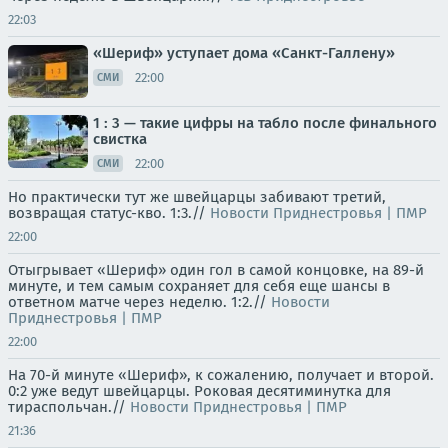
22:03
«Шериф» уступает дома «Санкт-Галлену»
22:00
СМИ
1 : 3 — такие цифры на табло после финального
свистка
22:00
СМИ
Но практически тут же швейцарцы забивают третий,
возвращая статус-кво. 1:3.//
Новости Приднестровья | ПМР
22:00
Отыгрывает «Шериф» один гол в самой концовке, на 89-й
минуте, и тем самым сохраняет для себя еще шансы в
ответном матче через неделю. 1:2.//
Новости
Приднестровья | ПМР
22:00
На 70-й минуте «Шериф», к сожалению, получает и второй.
0:2 уже ведут швейцарцы. Роковая десятиминутка для
тираспольчан.//
Новости Приднестровья | ПМР
21:36