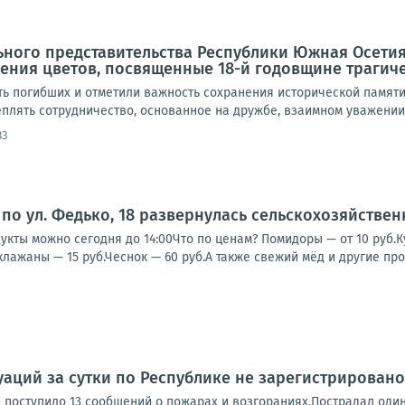
ного представительства Республики Южная Осетия
ния цветов, посвященные 18-й годовщине трагичес
ть погибших и отметили важность сохранения исторической памяти
плять сотрудничество, основанное на дружбе, взаимном уважении 
33
по ул. Федько, 18 развернулась сельскохозяйстве
кты можно сегодня до 14:00Что по ценам? Помидоры — от 10 руб.Кук
клажаны — 15 руб.Чеснок — 60 руб.А также свежий мёд и другие прод
аций за сутки по Республике не зарегистрировано
 поступило 13 сообщений о пожарах и возгораниях.Пострадал один