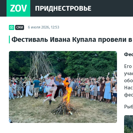
ZOV
ПРИДНЕСТРОВЬЕ
6 июля 2026, 12:53
СМИ
Фестиваль Ивана Купала провели в
Фес
Его
уча
обо
Нас
фес
Рыб