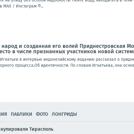
те на улицу без особой надобности. Пейте воду, находитесь в тен
 MAX / Инстаграм ©...
народ и созданная его волей Приднестровская Мо
место в числе признанных участников новой сист
Игнатьев в интервью индонезийскому изданию рассказал о придне
орного процесса.Об идентичности. По словам Игнатьева, она осно
НИЯ
ПАБЛИКИ
ФОТО
ЛОНГРИДЫ
ккупировали Тирасполь