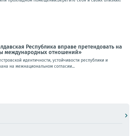
и или прохладном помещении.Берегите себя и своих близких!
лдавская Республика вправе претендовать на
емы международных отношений»
стровской идентичности, устойчивости республики и
вана на межнациональном согласии...