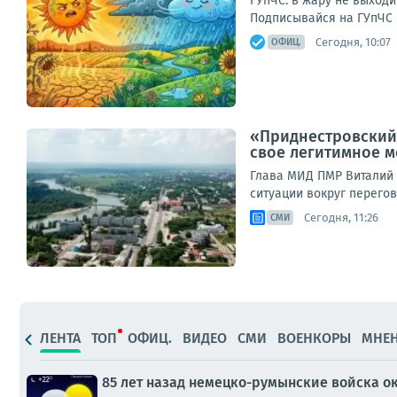
ГУпЧС: в жару не выходи
Подписывайся на ГУпЧС в
Сегодня, 10:07
ОФИЦ.
«Приднестровский 
свое легитимное 
Глава МИД ПМР Виталий 
ситуации вокруг перегов
Сегодня, 11:26
СМИ
ЛЕНТА
ТОП
ОФИЦ.
ВИДЕО
СМИ
ВОЕНКОРЫ
МНЕ
85 лет назад немецко-румынские войска о