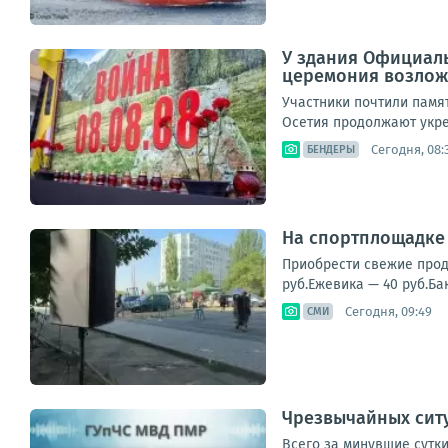
У здания Официаль
церемония возложе
Участники почтили памя
Осетия продолжают укре
Сегодня, 08:
БЕНДЕРЫ
На спортплощадке 
Приобрести свежие проду
руб.Ежевика — 40 руб.Ба
Сегодня, 09:49
СМИ
Чрезвычайных ситу
Всего за минувшие сутки