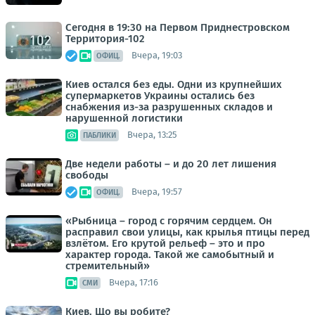
Сегодня в 19:30 на Первом Приднестровском
Территория-102
Вчера, 19:03
ОФИЦ.
Киев остался без еды. Одни из крупнейших
супермаркетов Украины остались без
снабжения из-за разрушенных складов и
нарушенной логистики
Вчера, 13:25
ПАБЛИКИ
Две недели работы – и до 20 лет лишения
свободы
Вчера, 19:57
ОФИЦ.
«Рыбница – город с горячим сердцем. Он
расправил свои улицы, как крылья птицы перед
взлётом. Его крутой рельеф – это и про
характер города. Такой же самобытный и
стремительный»
Вчера, 17:16
СМИ
Киев. Що вы робите?