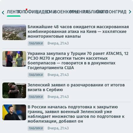
ЛЕНТА
ТОП
ОФИЦ.
ВИДЕО
СМИ
ВОЕНКОРЫ
МНЕНИЯ
ПАБЛИКИ
ФОТО
ЛОНГРИДЫ
Ближайшие 48 часов ожидается массированная
комбинированная атака на Киев — хохлятские
мониторинговые каналы
Вчера, 21:43
ПАБЛИКИ
Украина закупила у Турции 70 ракет ATACMS, 12
РСЗО M270 и десятки тысяч кассетных
боеприпасов — говорится в в документах
Госдепартамента США
Вчера, 21:43
ПАБЛИКИ
Зеленский заявил о разочаровании от итогов
визита в Сербию
Вчера, 21:43
ПАБЛИКИ
В России началась подготовка к закрытию
границ, заявил военный Зеленский уже
наблюдает множество шагов по подготовке к
мобилизации, добавил он
Вчера, 21:43
ПАБЛИКИ