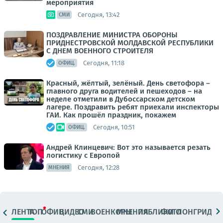
мероприятия
Сегодня, 13:42
СМИ
ПОЗДРАВЛЕНИЕ МИНИСТРА ОБОРОНЫ
ПРИДНЕСТРОВСКОЙ МОЛДАВСКОЙ РЕСПУБЛИКИ
С ДНЕМ ВОЕННОГО СТРОИТЕЛЯ
Сегодня, 11:18
ОФИЦ.
Красный, жёлтый, зелёный. День светофора –
главного друга водителей и пешеходов – на
неделе отметили в Дубоссарском детском
лагере. Поздравить ребят приехали инспекторы
ГАИ. Как прошёл праздник, покажем
Сегодня, 10:51
ОФИЦ.
Андрей Клинцевич: Вот это называется резать
логистику с Европой
Сегодня, 12:28
МНЕНИЯ
ЛЕНТА
ТОП
ОФИЦ.
ВИДЕО
СМИ
ВОЕНКОРЫ
МНЕНИЯ
ПАБЛИКИ
ФОТО
ЛОНГРИДЫ