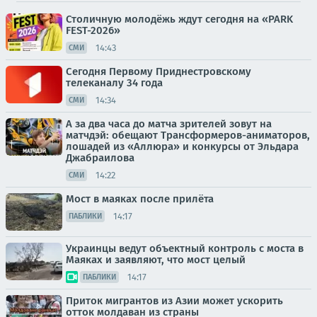
Столичную молодёжь ждут сегодня на «PARK
FEST-2026»
14:43
СМИ
Сегодня Первому Приднестровскому
телеканалу 34 года
14:34
СМИ
А за два часа до матча зрителей зовут на
матчдэй: обещают Трансформеров-аниматоров,
лошадей из «Аллюра» и конкурсы от Эльдара
Джабраилова
14:22
СМИ
Мост в маяках после прилёта
14:17
ПАБЛИКИ
Украинцы ведут объектный контроль с моста в
Маяках и заявляют, что мост целый
14:17
ПАБЛИКИ
Приток мигрантов из Азии может ускорить
отток молдаван из страны