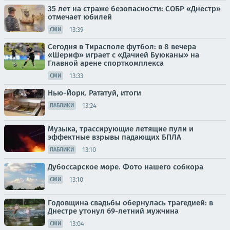
35 лет на страже безопасности: СОБР «Днестр»
отмечает юбилей
13:39
СМИ
Сегодня в Тирасполе футбол: в 8 вечера
«Шериф» играет с «Дачией Буюканы» на
Главной арене спорткомплекса
13:33
СМИ
Нью-Йорк. Рататуй, итоги
13:24
ПАБЛИКИ
Музыка, трассирующие летящие пули и
эффектные взрывы падающих БПЛА
13:10
ПАБЛИКИ
Дубоссарское море. Фото нашего собкора
13:10
СМИ
Годовщина свадьбы обернулась трагедией: в
Днестре утонул 69-летний мужчина
13:04
СМИ