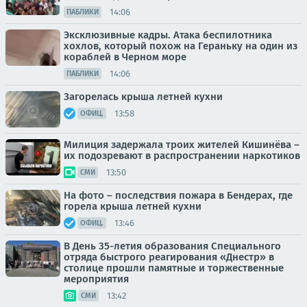
14:06
ПАБЛИКИ
Эксклюзивные кадры. Атака беспилотника
хохлов, который похож на Гераньку на один из
кораблей в Черном море
14:06
ПАБЛИКИ
Загорелась крыша летней кухни
13:58
ОФИЦ.
Милиция задержала троих жителей Кишинёва –
их подозревают в распространении наркотиков
13:50
СМИ
На фото – последствия пожара в Бендерах, где
горела крыша летней кухни
13:46
ОФИЦ.
В День 35-летия образования Специального
отряда быстрого реагирования «Днестр» в
столице прошли памятные и торжественные
мероприятия
13:42
СМИ