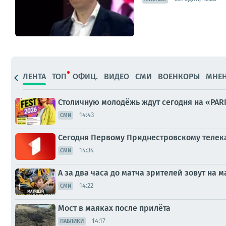
ЛЕНТА
ТОП
ОФИЦ.
ВИДЕО
СМИ
ВОЕНКОРЫ
МНЕ
Столичную молодёжь ждут сегодня на «PARK
14:43
СМИ
Сегодня Первому Приднестровскому телека
14:34
СМИ
А за два часа до матча зрителей зовут н
14:22
СМИ
Мост в маяках после прилёта
14:17
ПАБЛИКИ