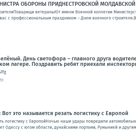
НИСТРА ОБОРОНЫ ПРИДНЕСТРОВСКОЙ МОЛДАВСКОЙ 
ители!Товарищи ветераны!От имени Военной коллегии Министерс
вас с профессиональным праздником – Днем военного строителя.Во
зелёный. День светофора – главного друга водител
ком лагере. Поздравить ребят приехали инспектор
4Tfg
51
 Вот это называется резать логистику с Европой
ать логистику с ЕвропойНочью наши удары повредили автомобильны
ет Одессу с югом области, дунайскими портами, Румынией и другими