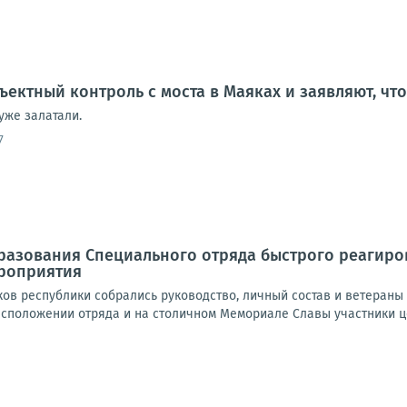
ъектный контроль с моста в Маяках и заявляют, чт
уже залатали.
7
бразования Специального отряда быстрого реагир
роприятия
ков республики собрались руководство, личный состав и ветеран
асположении отряда и на столичном Мемориале Славы участники ц