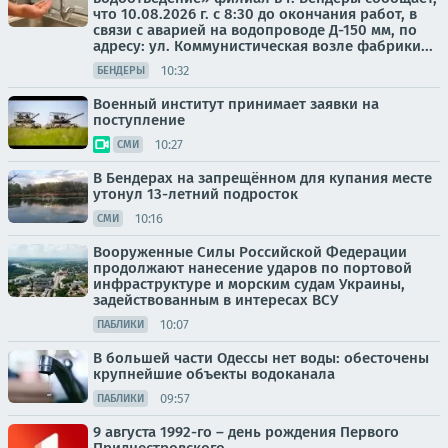
что 10.08.2026 г. с 8:30 до окончания работ, в
связи с аварией на водопроводе Д-150 мм, по
адресу: ул. Коммунистическая возле фабрики...
10:32
БЕНДЕРЫ
Военный институт принимает заявки на
поступление
10:27
СМИ
В Бендерах на запрещённом для купания месте
утонул 13-летний подросток
10:16
СМИ
Вооруженные Силы Российской Федерации
продолжают нанесение ударов по портовой
инфраструктуре и морским судам Украины,
задействованным в интересах ВСУ
10:07
ПАБЛИКИ
В большей части Одессы нет воды: обесточены
крупнейшие объекты водоканала
09:57
ПАБЛИКИ
9 августа 1992-го – день рождения Первого