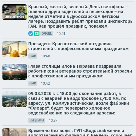
Красный, жёлтый, зелёный. День светофора –
главного друга водителей и пешеходов – на
неделе отметили в Дубоссарском детском
лагере. Поздравить ребят приехали инспекторы
ГАИ. Как прошёл праздник, покажем
10:51
ОФИЦ.
Президент Красносельский поздравил
строителей с профессиональным праздником:
10:48
СМИ
Глава столицы Илона Тюряева поздравила
работников и ветеранов строительной отрасли
с профессиональным праздником:
10:42
СМИ
09.08.2026 г. с 18:00 до окончания работ, в
связи с аварией на водопроводе Д-150 мм, по
адресу: ул. Коммунистическая, возле фабрики
"Флоаре", будет перекрыто холодное
водоснабжение по следующим адресам:
10:37
БЕНДЕРЫ
Временно без воды!. ГУП «Водоснабжение и
водоотведение» филиал в г. Бендеры сообщает,