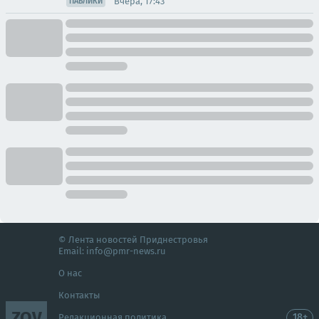
Вчера, 17:43
ПАБЛИКИ
© Лента новостей Приднестровья
Email:
info@pmr-news.ru
О нас
Контакты
ZOV
18+
Редакционная политика