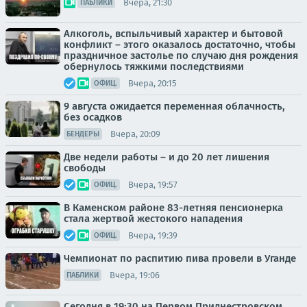
Вчера, 21:30
ПАБЛИКИ
Алкоголь, вспыльчивый характер и бытовой
конфликт – этого оказалось достаточно, чтобы
праздничное застолье по случаю дня рождения
обернулось тяжкими последствиями
Вчера, 20:15
ОФИЦ.
9 августа ожидается переменная облачность,
без осадков
Вчера, 20:09
БЕНДЕРЫ
Две недели работы – и до 20 лет лишения
свободы
Вчера, 19:57
ОФИЦ.
В Каменском районе 83-летняя пенсионерка
стала жертвой жестокого нападения
Вчера, 19:39
ОФИЦ.
Чемпионат по распитию пива провели в Уганде
Вчера, 19:06
ПАБЛИКИ
Сегодня в 19:30 на Первом Приднестровском