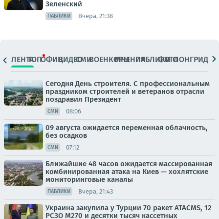
Зеленский
Вчера, 21:38
ПАБЛИКИ
ЛЕНТА
ТОП
ОФИЦ.
ВИДЕО
СМИ
ВОЕНКОРЫ
МНЕНИЯ
ПАБЛИКИ
ФОТО
ЛОНГРИДЫ
Сегодня День строителя. С профессиональным
праздником строителей и ветеранов отрасли
поздравил Президент
08:06
СМИ
09 августа ожидается переменная облачность,
без осадков
07:12
СМИ
Ближайшие 48 часов ожидается массированная
комбинированная атака на Киев — хохлятские
мониторинговые каналы
Вчера, 21:43
ПАБЛИКИ
Украина закупила у Турции 70 ракет ATACMS, 12
РСЗО M270 и десятки тысяч кассетных