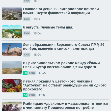
18:14
СМИ
Главное за день:. В Григориополе почтили
память жертв фашистской оккупации
18:14
СМИ
6 августа, главные темы дня:
18:04
СМИ
День образования Верховного Совета ПМР, 29
ноября, включён в список памятных дат
18:04
СМИ
В Григориопольском районе между сёлами
Спея и Бутор восстановили 3,5 км дороги
17:45
СМИ
Летняя локация у цветочного магазина
"Артбукет" не оставит равнодушным ни одного
прохожего
17:39
СМИ
Рыбницкие «драконы» и «амазонки» готовится
к чемпионату Приднестровья по гребле