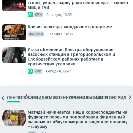
ссоры, украл сварку ради велосипеда — сводка
МВД и ГАИ
Сегодня, 16:05
СМИ
Кризис навсегда. молдаване в полутьме
Сегодня, 14:38
ПАБЛИКИ
Из-за обмеления Днестра оборудование
насосных станций в Григориопольском и
Слободзейском районах работает в
критических условиях
Сегодня, 12:47
СМИ
ЛЕНТА
ТОП
ОФИЦ.
ВИДЕО
СМИ
ВОЕНКОРЫ
МНЕНИЯ
ПАБЛИКИ
ФОТО
ЛОНГРИДЫ
Матчдэй начинается. Наши корреспонденты на
фудкорте первыми попробовали фирменный
шашлык от «Вкусномира» и заценили новинку
– шаурму