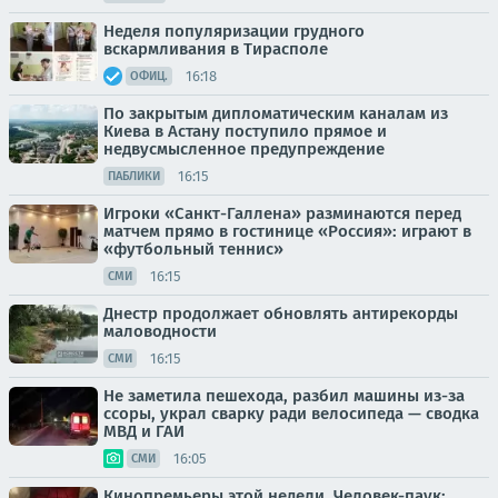
Неделя популяризации грудного
вскармливания в Тирасполе
16:18
ОФИЦ.
По закрытым дипломатическим каналам из
Киева в Астану поступило прямое и
недвусмысленное предупреждение
16:15
ПАБЛИКИ
Игроки «Санкт-Галлена» разминаются перед
матчем прямо в гостинице «Россия»: играют в
«футбольный теннис»
16:15
СМИ
Днестр продолжает обновлять антирекорды
маловодности
16:15
СМИ
Не заметила пешехода, разбил машины из-за
ссоры, украл сварку ради велосипеда — сводка
МВД и ГАИ
16:05
СМИ
Кинопремьеры этой недели. Человек-паук: