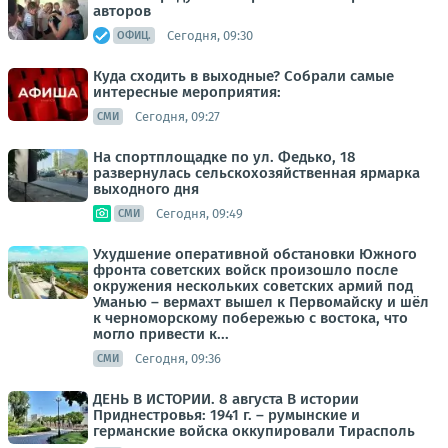
авторов
Сегодня, 09:30
ОФИЦ.
Куда сходить в выходные? Собрали самые
интересные мероприятия:
Сегодня, 09:27
СМИ
На спортплощадке по ул. Федько, 18
развернулась сельскохозяйственная ярмарка
выходного дня
Сегодня, 09:49
СМИ
Ухудшение оперативной обстановки Южного
фронта советских войск произошло после
окружения нескольких советских армий под
Уманью – вермахт вышел к Первомайску и шёл
к черноморскому побережью с востока, что
могло привести к...
Сегодня, 09:36
СМИ
ДЕНЬ В ИСТОРИИ. 8 августа В истории
Приднестровья: 1941 г. – румынские и
германские войска оккупировали Тирасполь