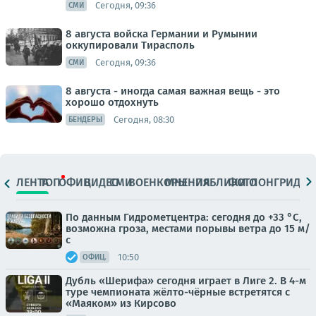
Сегодня, 09:36
СМИ
8 августа войска Германии и Румынии
оккупировали Тирасполь
Сегодня, 09:36
СМИ
8 августа - иногда самая важная вещь - это
хорошо отдохнуть
Сегодня, 08:30
БЕНДЕРЫ
ЛЕНТА
ТОП
ОФИЦ.
ВИДЕО
СМИ
ВОЕНКОРЫ
МНЕНИЯ
ПАБЛИКИ
ФОТО
ЛОНГРИДЫ
По данным Гидрометцентра: сегодня до +33 °C,
возможна гроза, местами порывы ветра до 15 м/
с
10:50
ОФИЦ.
Дубль «Шерифа» сегодня играет в Лиге 2. В 4-м
туре чемпионата жёлто-чёрные встретятся с
«Маяком» из Кирсово