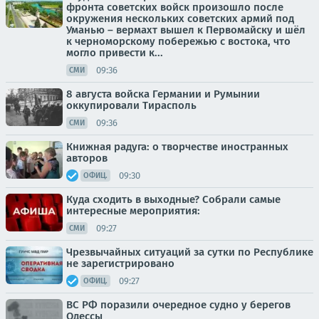
фронта советских войск произошло после
окружения нескольких советских армий под
Уманью – вермахт вышел к Первомайску и шёл
к черноморскому побережью с востока, что
могло привести к...
09:36
СМИ
8 августа войска Германии и Румынии
оккупировали Тирасполь
09:36
СМИ
Книжная радуга: о творчестве иностранных
авторов
09:30
ОФИЦ.
Куда сходить в выходные? Собрали самые
интересные мероприятия:
09:27
СМИ
Чрезвычайных ситуаций за сутки по Республике
не зарегистрировано
09:27
ОФИЦ.
ВС РФ поразили очередное судно у берегов
Одессы