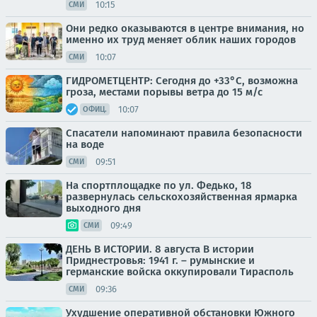
10:15
СМИ
Они редко оказываются в центре внимания, но
именно их труд меняет облик наших городов
10:07
СМИ
ГИДРОМЕТЦЕНТР: Сегодня до +33°С, возможна
гроза, местами порывы ветра до 15 м/с
10:07
ОФИЦ.
Спасатели напоминают правила безопасности
на воде
09:51
СМИ
На спортплощадке по ул. Федько, 18
развернулась сельскохозяйственная ярмарка
выходного дня
09:49
СМИ
ДЕНЬ В ИСТОРИИ. 8 августа В истории
Приднестровья: 1941 г. – румынские и
германские войска оккупировали Тирасполь
09:36
СМИ
Ухудшение оперативной обстановки Южного