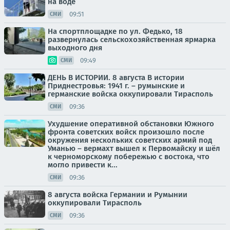
на воде
09:51
СМИ
На спортплощадке по ул. Федько, 18
развернулась сельскохозяйственная ярмарка
выходного дня
09:49
СМИ
ДЕНЬ В ИСТОРИИ. 8 августа В истории
Приднестровья: 1941 г. – румынские и
германские войска оккупировали Тирасполь
09:36
СМИ
Ухудшение оперативной обстановки Южного
фронта советских войск произошло после
окружения нескольких советских армий под
Уманью – вермахт вышел к Первомайску и шёл
к черноморскому побережью с востока, что
могло привести к...
09:36
СМИ
8 августа войска Германии и Румынии
оккупировали Тирасполь
09:36
СМИ