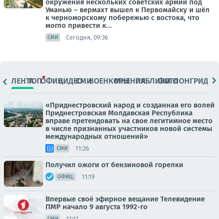
окружения нескольких советских армий под
Уманью – вермахт вышел к Первомайску и шёл
к черноморскому побережью с востока, что
могло привести к...
Сегодня, 09:36
СМИ
ЛЕНТА
ТОП
ОФИЦ.
ВИДЕО
СМИ
ВОЕНКОРЫ
МНЕНИЯ
ПАБЛИКИ
ФОТО
ЛОНГРИДЫ
«Приднестровский народ и созданная его волей
Приднестровская Молдавская Республика
вправе претендовать на свое легитимное место
в числе признанных участников новой системы
международных отношений»
11:26
СМИ
Получил ожоги от бензиновой горелки
11:19
ОФИЦ.
Впервые своё эфирное вещание Телевидение
ПМР начало 9 августа 1992-го
11:11
СМИ