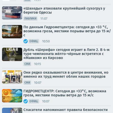
«Шахеды» атаковали крупнейший сухогруз у
берегов Одессы
11:07
ПАБЛИКИ
По данным Гидрометцентра: сегодня до +33 °C,
возможна гроза, местами порывы ветра до 15 м/
с
10:50
ОФИЦ.
Дубль «Шерифа» сегодня играет в Лиге 2. В 4-м
туре чемпионата жёлто-чёрные встретятся с
«Маяком» из Кирсово
10:15
СМИ
Они редко оказываются в центре внимания, но
именно их труд меняет облик наших городов
10:07
СМИ
ГИДРОМЕТЦЕНТР: Сегодня до +33°С, возможна
гроза, местами порывы ветра до 15 м/с
10:07
ОФИЦ.
Спасатели напоминают правила безопасности