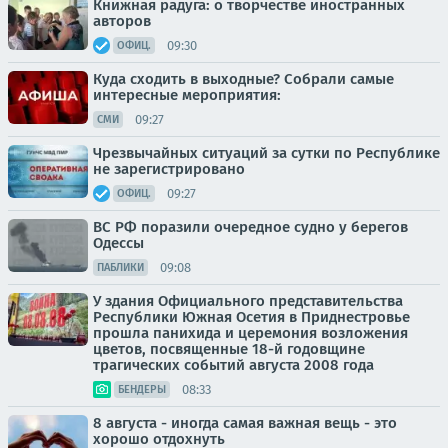
Книжная радуга: о творчестве иностранных
авторов
09:30
ОФИЦ.
Куда сходить в выходные? Собрали самые
интересные мероприятия:
09:27
СМИ
Чрезвычайных ситуаций за сутки по Республике
не зарегистрировано
09:27
ОФИЦ.
ВС РФ поразили очередное судно у берегов
Одессы
09:08
ПАБЛИКИ
У здания Официального представительства
Республики Южная Осетия в Приднестровье
прошла панихида и церемония возложения
цветов, посвященные 18-й годовщине
трагических событий августа 2008 года
08:33
БЕНДЕРЫ
8 августа - иногда самая важная вещь - это
хорошо отдохнуть