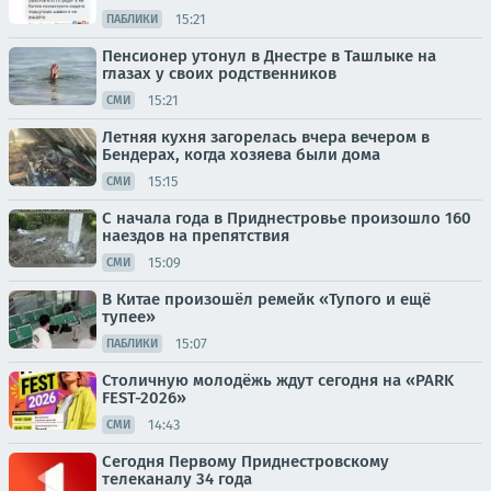
15:21
ПАБЛИКИ
Пенсионер утонул в Днестре в Ташлыке на
глазах у своих родственников
15:21
СМИ
Летняя кухня загорелась вчера вечером в
Бендерах, когда хозяева были дома
15:15
СМИ
С начала года в Приднестровье произошло 160
наездов на препятствия
15:09
СМИ
В Китае произошёл ремейк «Тупого и ещё
тупее»
15:07
ПАБЛИКИ
Столичную молодёжь ждут сегодня на «PARK
FEST-2026»
14:43
СМИ
Сегодня Первому Приднестровскому
телеканалу 34 года