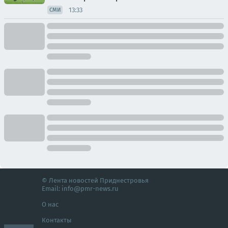
13:33
СМИ
© Лента новостей Приднестровья
Email:
info@pmr-news.ru
О нас
Контакты