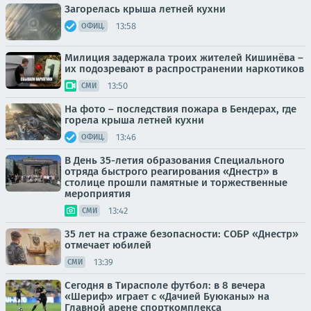
Загорелась крыша летней кухни
13:58
ОФИЦ.
Милиция задержала троих жителей Кишинёва –
их подозревают в распространении наркотиков
13:50
СМИ
На фото – последствия пожара в Бендерах, где
горела крыша летней кухни
13:46
ОФИЦ.
В День 35-летия образования Специального
отряда быстрого реагирования «Днестр» в
столице прошли памятные и торжественные
мероприятия
13:42
СМИ
35 лет на страже безопасности: СОБР «Днестр»
отмечает юбилей
13:39
СМИ
Сегодня в Тирасполе футбол: в 8 вечера
«Шериф» играет с «Дачией Буюканы» на
Главной арене спорткомплекса