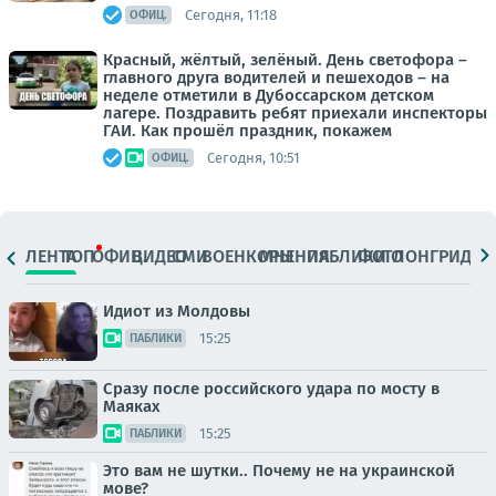
Сегодня, 11:18
ОФИЦ.
Красный, жёлтый, зелёный. День светофора –
главного друга водителей и пешеходов – на
неделе отметили в Дубоссарском детском
лагере. Поздравить ребят приехали инспекторы
ГАИ. Как прошёл праздник, покажем
Сегодня, 10:51
ОФИЦ.
ЛЕНТА
ТОП
ОФИЦ.
ВИДЕО
СМИ
ВОЕНКОРЫ
МНЕНИЯ
ПАБЛИКИ
ФОТО
ЛОНГРИДЫ
Идиот из Молдовы
15:25
ПАБЛИКИ
Сразу после российского удара по мосту в
Маяках
15:25
ПАБЛИКИ
Это вам не шутки.. Почему не на украинской
мове?