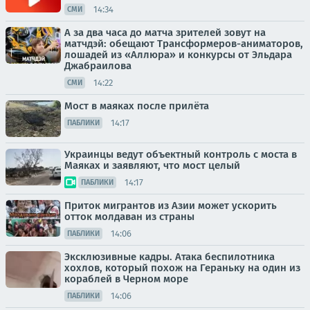
14:34
СМИ
А за два часа до матча зрителей зовут на
матчдэй: обещают Трансформеров-аниматоров,
лошадей из «Аллюра» и конкурсы от Эльдара
Джабраилова
14:22
СМИ
Мост в маяках после прилёта
14:17
ПАБЛИКИ
Украинцы ведут объектный контроль с моста в
Маяках и заявляют, что мост целый
14:17
ПАБЛИКИ
Приток мигрантов из Азии может ускорить
отток молдаван из страны
14:06
ПАБЛИКИ
Эксклюзивные кадры. Атака беспилотника
хохлов, который похож на Гераньку на один из
кораблей в Черном море
14:06
ПАБЛИКИ