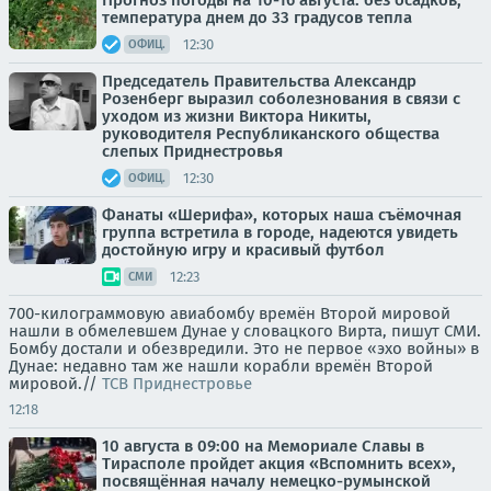
Прогноз погоды на 10-16 августа: без осадков,
температура днем до 33 градусов тепла
12:30
ОФИЦ.
Председатель Правительства Александр
Розенберг выразил соболезнования в связи с
уходом из жизни Виктора Никиты,
руководителя Республиканского общества
слепых Приднестровья
12:30
ОФИЦ.
Фанаты «Шерифа», которых наша съёмочная
группа встретила в городе, надеются увидеть
достойную игру и красивый футбол
12:23
СМИ
700-килограммовую авиабомбу времён Второй мировой
нашли в обмелевшем Дунае у словацкого Вирта, пишут СМИ.
Бомбу достали и обезвредили. Это не первое «эхо войны» в
Дунае: недавно там же нашли корабли времён Второй
мировой.//
ТСВ Приднестровье
12:18
10 августа в 09:00 на Мемориале Славы в
Тирасполе пройдет акция «Вспомнить всех»,
посвящённая началу немецко-румынской