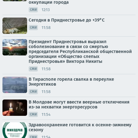
оккупации города
12:13
СМИ
Сегодня в Приднестровье до +39°С
11:58
СМИ
Президент Приднестровья выразил
соболезнование в связи со смертью
председателя Республиканской общественной
организации «Общество слепых
Приднестровья» Виктора Никиты
11:58
СМИ
В Тирасполе горела свалка в переулке
Энергетиков
11:58
СМИ
В Молдове могут ввести веерные отключения
из-за нехватки энергоресурсов
11:54
СМИ
Здравоохранение готовится к осенне-зимнему
сезону
11:54
СМИ