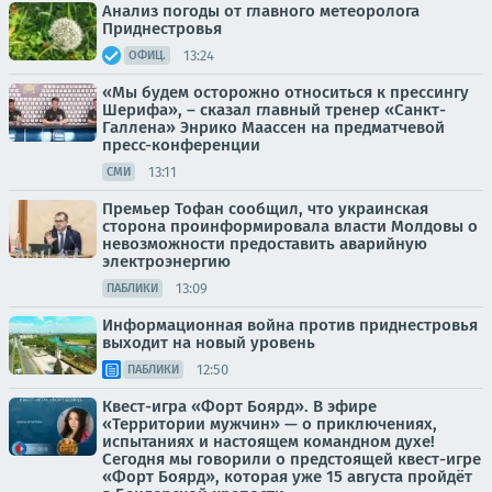
Анализ погоды от главного метеоролога
Приднестровья
13:24
ОФИЦ.
«Мы будем осторожно относиться к прессингу
Шерифа», – сказал главный тренер «Санкт-
Галлена» Энрико Маассен на предматчевой
пресс-конференции
13:11
СМИ
Премьер Тофан сообщил, что украинская
сторона проинформировала власти Молдовы о
невозможности предоставить аварийную
электроэнергию
13:09
ПАБЛИКИ
Информационная война против приднестровья
выходит на новый уровень
12:50
ПАБЛИКИ
Квест-игра «Форт Боярд». В эфире
«Территории мужчин» — о приключениях,
испытаниях и настоящем командном духе!
Сегодня мы говорили о предстоящей квест-игре
«Форт Боярд», которая уже 15 августа пройдёт