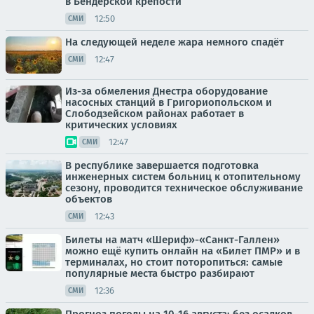
в Бендерской крепости
12:50
СМИ
На следующей неделе жара немного спадёт
12:47
СМИ
Из-за обмеления Днестра оборудование
насосных станций в Григориопольском и
Слободзейском районах работает в
критических условиях
12:47
СМИ
В республике завершается подготовка
инженерных систем больниц к отопительному
сезону, проводится техническое обслуживание
объектов
12:43
СМИ
Билеты на матч «Шериф»-«Санкт-Галлен»
можно ещё купить онлайн на «Билет ПМР» и в
терминалах, но стоит поторопиться: самые
популярные места быстро разбирают
12:36
СМИ