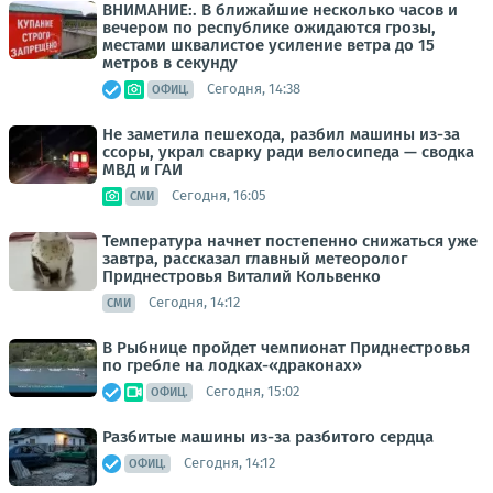
ВНИМАНИЕ:. В ближайшие несколько часов и
вечером по республике ожидаются грозы,
местами шквалистое усиление ветра до 15
метров в секунду
Сегодня, 14:38
ОФИЦ.
Не заметила пешехода, разбил машины из-за
ссоры, украл сварку ради велосипеда — сводка
МВД и ГАИ
Сегодня, 16:05
СМИ
Температура начнет постепенно снижаться уже
завтра, рассказал главный метеоролог
Приднестровья Виталий Кольвенко
Сегодня, 14:12
СМИ
В Рыбнице пройдет чемпионат Приднестровья
по гребле на лодках-«драконах»
Сегодня, 15:02
ОФИЦ.
Разбитые машины из-за разбитого сердца
Сегодня, 14:12
ОФИЦ.