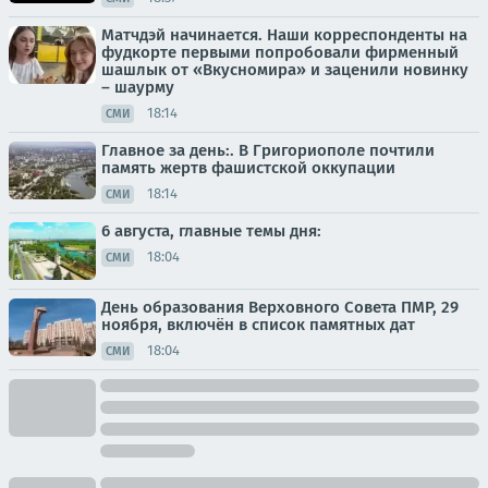
Матчдэй начинается. Наши корреспонденты на
фудкорте первыми попробовали фирменный
шашлык от «Вкусномира» и заценили новинку
– шаурму
18:14
СМИ
Главное за день:. В Григориополе почтили
память жертв фашистской оккупации
18:14
СМИ
6 августа, главные темы дня:
18:04
СМИ
День образования Верховного Совета ПМР, 29
ноября, включён в список памятных дат
18:04
СМИ