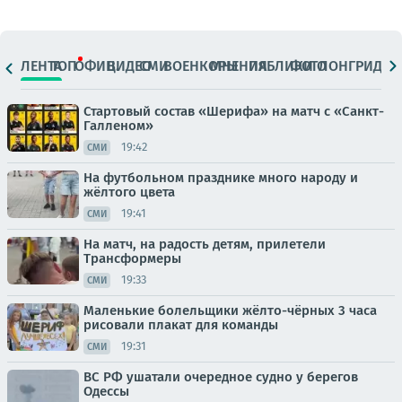
ЛЕНТА
ТОП
ОФИЦ.
ВИДЕО
СМИ
ВОЕНКОРЫ
МНЕНИЯ
ПАБЛИКИ
ФОТО
ЛОНГРИДЫ
Стартовый состав «Шерифа» на матч с «Санкт-
Галленом»
19:42
СМИ
На футбольном празднике много народу и
жёлтого цвета
19:41
СМИ
На матч, на радость детям, прилетели
Трансформеры
19:33
СМИ
Маленькие болельщики жёлто-чёрных 3 часа
рисовали плакат для команды
19:31
СМИ
ВС РФ ушатали очередное судно у берегов
Одессы