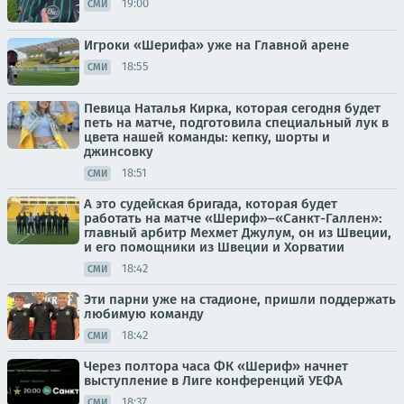
19:00
СМИ
Игроки «Шерифа» уже на Главной арене
18:55
СМИ
Певица Наталья Кирка, которая сегодня будет
петь на матче, подготовила специальный лук в
цвета нашей команды: кепку, шорты и
джинсовку
18:51
СМИ
А это судейская бригада, которая будет
работать на матче «Шериф»–«Санкт-Галлен»:
главный арбитр Мехмет Джулум, он из Швеции,
и его помощники из Швеции и Хорватии
18:42
СМИ
Эти парни уже на стадионе, пришли поддержать
любимую команду
18:42
СМИ
Через полтора часа ФК «Шериф» начнет
выступление в Лиге конференций УЕФА
18:37
СМИ