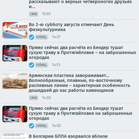
рассказывают о верных четвероногих друзьях
и...
15:01
СМИ
Во 2-ю субботу августа отмечают День
физкультурника
14:27
ОФИЦ.
Прямо сейчас два расчёта из Бендер тушат
сухую траву в Протягайловке – на заброшенных
огородах
14:13
ОФИЦ.
Армянская пластика завораживает…
Волнообразные, плавные, по-восточному
распевные линии – характерная особенность
дошедшей до нас работы каменщиков
14:02
СМИ
Прямо сейчас два расчёта из Бендер тушат
сухую траву в Протягайловке на заброшенных
огородах
14:02
ОФИЦ.
В Болгарии БПЛА взорвался вблизи