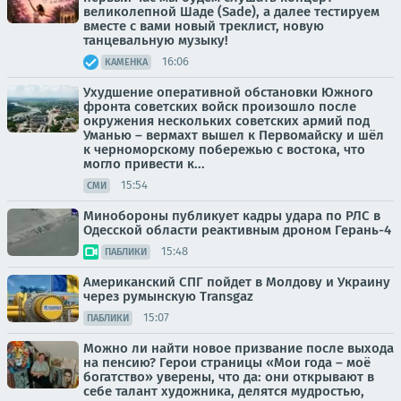
великолепной Шаде (Sade), а далее тестируем
вместе с вами новый треклист, новую
танцевальную музыку!
16:06
КАМЕНКА
Ухудшение оперативной обстановки Южного
фронта советских войск произошло после
окружения нескольких советских армий под
Уманью – вермахт вышел к Первомайску и шёл
к черноморскому побережью с востока, что
могло привести к...
15:54
СМИ
Минобороны публикует кадры удара по РЛС в
Одесской области реактивным дроном Герань-4
15:48
ПАБЛИКИ
Американский СПГ пойдет в Молдову и Украину
через румынскую Transgaz
15:07
ПАБЛИКИ
Можно ли найти новое призвание после выхода
на пенсию? Герои страницы «Мои года – моё
богатство» уверены, что да: они открывают в
себе талант художника, делятся мудростью,