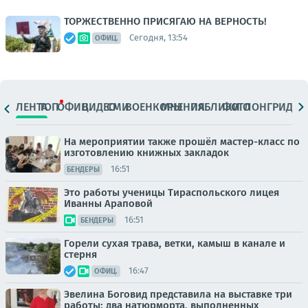
ТОРЖЕСТВЕННО ПРИСЯГАЮ НА ВЕРНОСТЬ!
Сегодня, 13:54
ОФИЦ.
ЛЕНТА
ТОП
ОФИЦ.
ВИДЕО
СМИ
ВОЕНКОРЫ
МНЕНИЯ
ПАБЛИКИ
ФОТО
ЛОНГРИДЫ
На мероприятии также прошёл мастер-класс по
изготовлению книжных закладок
16:51
БЕНДЕРЫ
Это работы ученицы Тираспольского лицея
Иванны Араповой
16:51
БЕНДЕРЫ
Горели сухая трава, ветки, камыш в канале и
стерня
16:47
ОФИЦ.
Эвелина Боговид представила на выставке три
работы: два натюрморта, выполненных