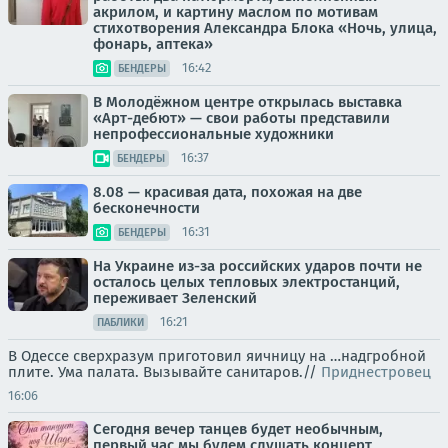
акрилом, и картину маслом по мотивам
стихотворения Александра Блока «Ночь, улица,
фонарь, аптека»
16:42
БЕНДЕРЫ
В Молодёжном центре открылась выставка
«Арт-дебют» — свои работы представили
непрофессиональные художники
16:37
БЕНДЕРЫ
8.08 — красивая дата, похожая на две
бесконечности
16:31
БЕНДЕРЫ
На Украине из-за российских ударов почти не
осталось целых тепловых электростанций,
переживает Зеленский
16:21
ПАБЛИКИ
В Одессе сверхразум приготовил яичницу на …надгробной
плите. Ума палата. Вызывайте санитаров.//
Приднестровец
16:06
Сегодня вечер танцев будет необычным,
первый час мы будем слушать концерт