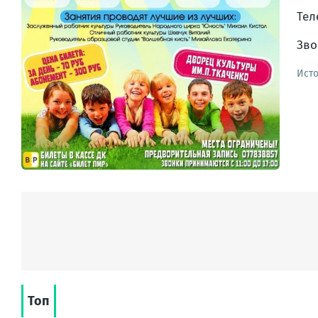
Тел
Зво
Ист
Топ