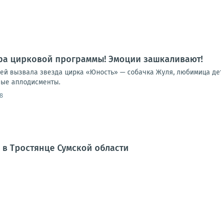
ра цирковой программы! Эмоции зашкаливают!
лей вызвала звезда цирка «Юность» — собачка Жуля, любимица дет
ные аплодисменты.
8
 в Тростянце Сумской области