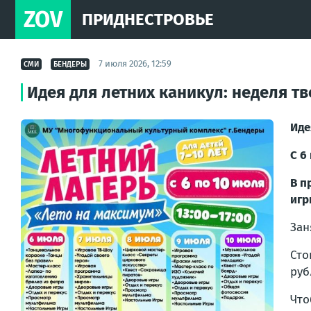
ZOV
ПРИДНЕСТРОВЬЕ
7 июля 2026, 12:59
СМИ
БЕНДЕРЫ
Идея для летних каникул: неделя тв
Иде
С 6
В п
игр
Зан
Сто
руб
Что