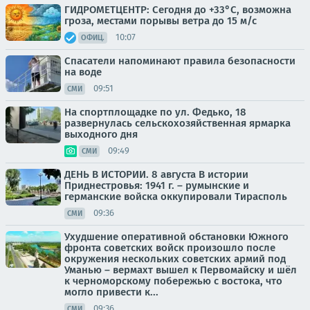
ГИДРОМЕТЦЕНТР: Сегодня до +33°С, возможна
гроза, местами порывы ветра до 15 м/с
10:07
ОФИЦ.
Спасатели напоминают правила безопасности
на воде
09:51
СМИ
На спортплощадке по ул. Федько, 18
развернулась сельскохозяйственная ярмарка
выходного дня
09:49
СМИ
ДЕНЬ В ИСТОРИИ. 8 августа В истории
Приднестровья: 1941 г. – румынские и
германские войска оккупировали Тирасполь
09:36
СМИ
Ухудшение оперативной обстановки Южного
фронта советских войск произошло после
окружения нескольких советских армий под
Уманью – вермахт вышел к Первомайску и шёл
к черноморскому побережью с востока, что
могло привести к...
09:36
СМИ