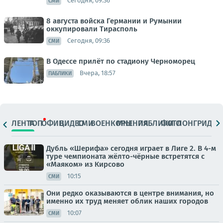
Сегодня, 09:36
СМИ
8 августа войска Германии и Румынии
оккупировали Тирасполь
Сегодня, 09:36
СМИ
В Одессе прилёт по стадиону Черноморец
Вчера, 18:57
ПАБЛИКИ
ЛЕНТА
ТОП
ОФИЦ.
ВИДЕО
СМИ
ВОЕНКОРЫ
МНЕНИЯ
ПАБЛИКИ
ФОТО
ЛОНГРИДЫ
Дубль «Шерифа» сегодня играет в Лиге 2. В 4-м
туре чемпионата жёлто-чёрные встретятся с
«Маяком» из Кирсово
10:15
СМИ
Они редко оказываются в центре внимания, но
именно их труд меняет облик наших городов
10:07
СМИ