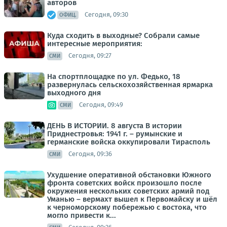
авторов
Сегодня, 09:30
ОФИЦ.
Куда сходить в выходные? Собрали самые
интересные мероприятия:
Сегодня, 09:27
СМИ
На спортплощадке по ул. Федько, 18
развернулась сельскохозяйственная ярмарка
выходного дня
Сегодня, 09:49
СМИ
ДЕНЬ В ИСТОРИИ. 8 августа В истории
Приднестровья: 1941 г. – румынские и
германские войска оккупировали Тирасполь
Сегодня, 09:36
СМИ
Ухудшение оперативной обстановки Южного
фронта советских войск произошло после
окружения нескольких советских армий под
Уманью – вермахт вышел к Первомайску и шёл
к черноморскому побережью с востока, что
могло привести к...