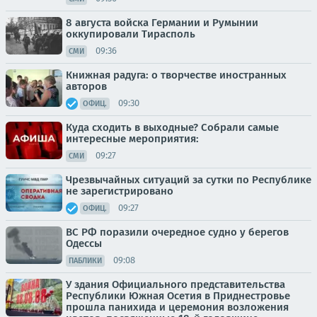
8 августа войска Германии и Румынии
оккупировали Тирасполь
09:36
СМИ
Книжная радуга: о творчестве иностранных
авторов
09:30
ОФИЦ.
Куда сходить в выходные? Собрали самые
интересные мероприятия:
09:27
СМИ
Чрезвычайных ситуаций за сутки по Республике
не зарегистрировано
09:27
ОФИЦ.
ВС РФ поразили очередное судно у берегов
Одессы
09:08
ПАБЛИКИ
У здания Официального представительства
Республики Южная Осетия в Приднестровье
прошла панихида и церемония возложения