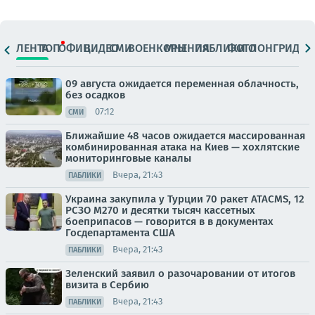
ЛЕНТА
ТОП
ОФИЦ.
ВИДЕО
СМИ
ВОЕНКОРЫ
МНЕНИЯ
ПАБЛИКИ
ФОТО
ЛОНГРИДЫ
09 августа ожидается переменная облачность,
без осадков
07:12
СМИ
Ближайшие 48 часов ожидается массированная
комбинированная атака на Киев — хохлятские
мониторинговые каналы
Вчера, 21:43
ПАБЛИКИ
Украина закупила у Турции 70 ракет ATACMS, 12
РСЗО M270 и десятки тысяч кассетных
боеприпасов — говорится в в документах
Госдепартамента США
Вчера, 21:43
ПАБЛИКИ
Зеленский заявил о разочаровании от итогов
визита в Сербию
Вчера, 21:43
ПАБЛИКИ