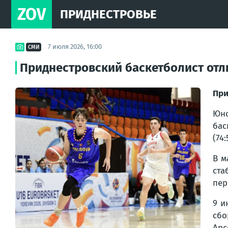
ZOV
ПРИДНЕСТРОВЬЕ
7 июля 2026, 16:00
СМИ
Приднестровский баскетболист отл
При
Юно
бас
(74:
В м
ста
пер
9 и
сбо
Арс