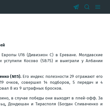
ией
Европы U16 (Дивизион С) в Ереване. Молдавские
 уступили Косово (58:75) и выиграли у Албании
ченко (№5).
Его индекс полезности 29 отражают его
19 очков, совершил 14 подборов, 5 передач и 4
зовал 8 из 9 штрафных бросков.
ино, в случае победы они выходят в плей-офф. За
льц, Дондюшан и Тирасполя
(Богдан Спиваченко и