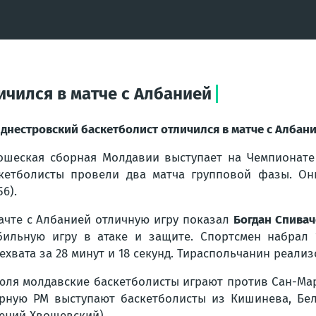
ичился в матче с Албанией
днестровский баскетболист отличился в матче с Албан
шеская сборная Молдавии выступает на Чемпионате 
кетболисты провели два матча групповой фазы. Они
56).
ачте с Албанией отличную игру показал
Богдан Спива
бильную игру в атаке и защите. Спортсмен набрал 
ехвата за 28 минут и 18 секунд. Тираспольчанин реали
юля молдавские баскетболисты играют против Сан-Мар
рную РМ выступают баскетболисты из Кишинева, Бе
ений Хвощевский).