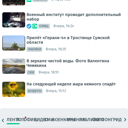
Военный институт проводит дополнительный
набор
Вчера, 16:24
ОФИЦ.
Прилёт «Герани-4» в Тростянце Сумской
области
Вчера, 18:35
ПАБЛИКИ
В зеркале чистой воды. Фото Валентина
Чемякина
Вчера, 18:51
СМИ
На следующей неделе жара немного спадёт
Вчера, 15:12
БЕНДЕРЫ
ЛЕНТА
ТОП
ОФИЦ.
ВИДЕО
СМИ
ВОЕНКОРЫ
МНЕНИЯ
ПАБЛИКИ
ФОТО
ЛОНГРИДЫ