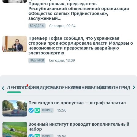
Приднестровья», председатель
Республиканской общественной организации
«Общество слепых Приднестровья»,
заслуженный...
Сегодня, 09:34
БЕНДЕРЫ
Премьер Тофан сообщил, что украинская
сторона проинформировала власти Молдовы о
невозможности предоставить аварийную
электроэнергию
Сегодня, 13:09
ПАБЛИКИ
ЛЕНТА
ТОП
ОФИЦ.
ВИДЕО
СМИ
ВОЕНКОРЫ
МНЕНИЯ
ПАБЛИКИ
ФОТО
ЛОНГРИДЫ
Пешеходов не пропустил — штраф заплатил
15:56
ОФИЦ.
Военный институт проводит дополнительный
набор
15:56
ОФИЦ.