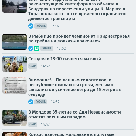
реконструкцией светофорного объекта в
Бендерах на пересечении улицы К. Маркса и
Тираспольского шоссе временно ограничено
движение транспорта
15:02
ОФИЦ.
В Рыбнице пройдет чемпионат Приднестровья
по гребле на лодках-«драконах»
15:02
ОФИЦ.
Сегодня в 18:00 начнётся матчдэй
14:52
СМИ
Внимание!. . По данным синоптиков, в
республике ожидаются грозы, местами
шквалистое усиление ветра до 15 метров в
секунду
14:52
ОФИЦ.
В Молдове 35-летие со Дня Независимости
отметят военным парадом
14:47
СМИ
Кризис навсегда. молдаване в полутьме