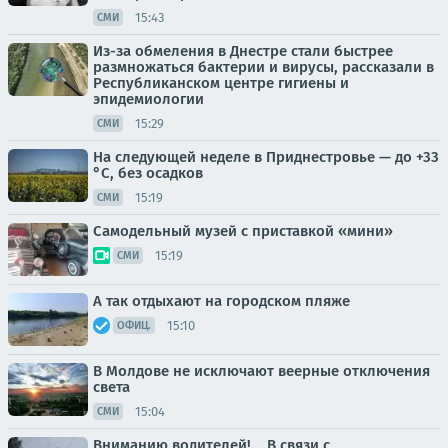
15:43
СМИ
Из-за обмеления в Днестре стали быстрее
размножаться бактерии и вирусы, рассказали в
Республиканском центре гигиены и
эпидемиологии
15:29
СМИ
На следующей неделе в Приднестровье — до +33
°С, без осадков
15:19
СМИ
Самодельный музей с приставкой «мини»
15:19
СМИ
А так отдыхают на городском пляже
15:10
ОФИЦ.
В Молдове не исключают веерные отключения
света
15:04
СМИ
Вниманию водителей!. . В связи с