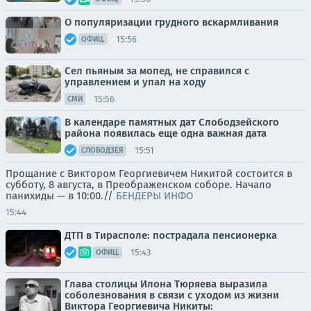
О популяризации грудного вскармливания
15:56
ОФИЦ.
Сел пьяным за мопед, не справился с
управлением и упал на ходу
15:56
СМИ
В календаре памятных дат Слободзейского
района появилась еще одна важная дата
15:51
СЛОБОДЗЕЯ
Прощание с Виктором Георгиевичем Никитой состоится в
субботу, 8 августа, в Преображенском соборе. Начало
панихиды — в 10:00.//
БЕНДЕРЫ ИНФО
15:44
ДТП в Тирасполе: пострадала пенсионерка
15:43
ОФИЦ.
Глава столицы Илона Тюряева выразила
соболезнования в связи с уходом из жизни
Виктора Георгиевича Никиты: