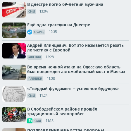
В Днестре погиб 69-летний мужчина
13:04
СМИ
Ещё одна трагедия на Днестре
12:35
ОФИЦ.
Андрей Клинцевич: Вот это называется резать
логистику с Европой
12:28
МНЕНИЯ
Во время ночной атаки на Одесскую область
был поврежден автомобильный мост в Маяках
11:28
ПАБЛИКИ
«Твёрдый фундамент – успешное будущее»
11:24
СМИ
В Слободзейском районе прошёл
традиционный велопробег
11:18
СМИ
ПОЗДРАВЛЕНИЕ МИНИСТРА ОБОРОНЫ