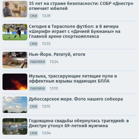
35 лет на страже безопасности: СОБР «Днестр»
отмечает юбилей
13:39
СМИ
Сегодня в Тирасполе футбол: в 8 вечера
«Шериф» играет с «Дачией Буюканы» на
Главной арене спорткомплекса
13:33
СМИ
Нью-Йорк. Рататуй, итоги
13:24
ПАБЛИКИ
Музыка, трассирующие летящие пули и
эффектные взрывы падающих БПЛА
13:10
ПАБЛИКИ
Дубоссарское море. Фото нашего собкора
13:10
СМИ
Годовщина свадьбы обернулась трагедией: в
Днестре утонул 69-летний мужчина
13:04
СМИ