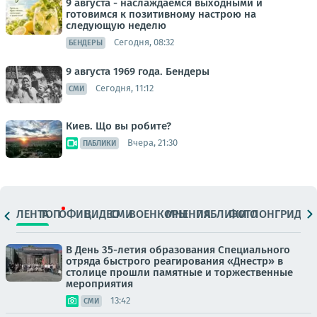
9 августа - наслаждаемся выходными и
готовимся к позитивному настрою на
следующую неделю
Сегодня, 08:32
БЕНДЕРЫ
9 августа 1969 года. Бендеры
Сегодня, 11:12
СМИ
Киев. Що вы робите?
Вчера, 21:30
ПАБЛИКИ
ЛЕНТА
ТОП
ОФИЦ.
ВИДЕО
СМИ
ВОЕНКОРЫ
МНЕНИЯ
ПАБЛИКИ
ФОТО
ЛОНГРИДЫ
В День 35-летия образования Специального
отряда быстрого реагирования «Днестр» в
столице прошли памятные и торжественные
мероприятия
13:42
СМИ