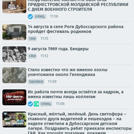
ПРИДНЕСТРОВСКОЙ МОЛДАВСКОЙ РЕСПУБЛИКИ
С ДНЕМ ВОЕННОГО СТРОИТЕЛЯ
11:18
ОФИЦ.
14 августа в селе Роги Дубоссарского района
пройдет фестиваль родников
11:15
СМИ
9 августа 1969 года. Бендеры
11:12
СМИ
Стало известно что же именно хохлы
уничтожили около Геленджика
11:09
ПАБЛИКИ
Их работа почти всегда остаётся за кадром, а
имена известны лишь коллегам
11:06
ОФИЦ.
Красный, жёлтый, зелёный. День светофора –
главного друга водителей и пешеходов – на
неделе отметили в Дубоссарском детском
лагере. Поздравить ребят приехали инспекторы
ГАИ. Как прошёл праздник, покажем