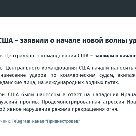
ША – заявили о начале новой волны уд
ы Центрального командования США –
заявили о начал
ы Центрального командования США начали наносить 
нанесение ударов по коммерческим судам, экипа
жданские лица, на международных водных путях.
ры США были нанесены в ответ на нападения Ирана 
узский пролив. Продемонстрированная агрессия Ира
ой явное нарушение режима прекращения огня.
очник:
Telegram-канал "Приднестровец"