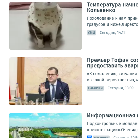
Температура начне
Кольвенко
Похолодание к нам прине
градусов и ниже.Директо
Сегодня, 14:12
СМИ
Премьер Тофан со
предоставить ава
«К сожалению, ситуация 
высокой вероятностью, м
Сегодня, 13:09
ПАБЛИКИ
Информационная в
Подконтрольные молдавс
«реинтеграции».Очевидно
Сегодня, 12:5