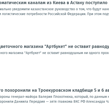
оматическим каналам из Киева в Астану поступил
ально уведомили казахстанское руководство о том, что будут нано
 логистические потребности Российской Федерации. При этом подч
цветочного магазина "Артбукет" не оставит равно
чного магазина "Артбукет" не оставит равнодушным ни одного про
ого похоронили на Троекуровском кладбище 5 и 6 а
охороны генерал-майора Валерия Плохотнюка, который, по данным 
оронили Даниила Передрия — зятя главкома ВКС РФ Александра Чайк