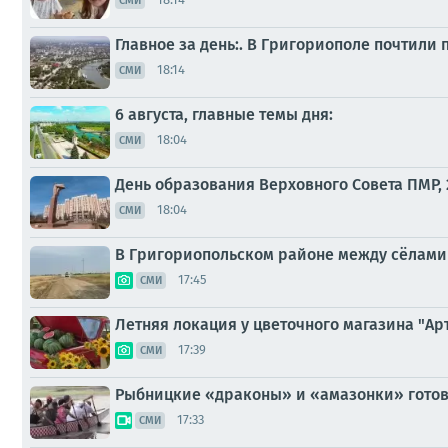
СМИ
Главное за день:. В Григориополе почтили
18:14
СМИ
6 августа, главные темы дня:
18:04
СМИ
День образования Верховного Совета ПМР, 
18:04
СМИ
В Григориопольском районе между сёлами С
17:45
СМИ
Летняя локация у цветочного магазина "Ар
17:39
СМИ
Рыбницкие «драконы» и «амазонки» готов
17:33
СМИ