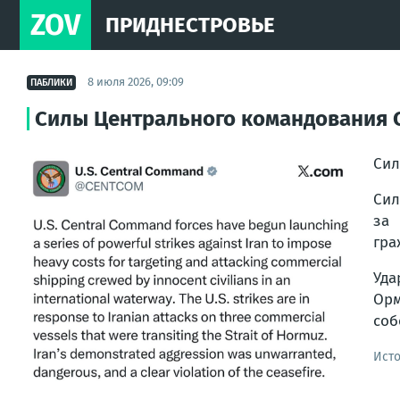
ZOV
ПРИДНЕСТРОВЬЕ
8 июля 2026, 09:09
ПАБЛИКИ
Силы Центрального командования С
Сил
Сил
за 
гра
Уда
Орм
соб
Ист