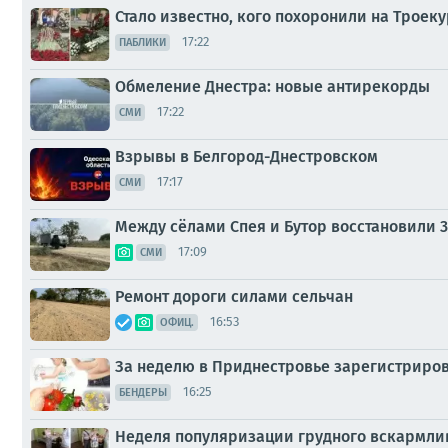
Стало известно, кого похоронили на Троеку
17:22
ПАБЛИКИ
Обмеление Днестра: новые антирекорды
17:22
СМИ
Взрывы в Белгород-Днестровском
17:17
СМИ
Между сёлами Спея и Бутор восстановили 3
17:09
СМИ
Ремонт дороги силами сельчан
16:53
ОФИЦ.
За неделю в Приднестровье зарегистриро
16:25
БЕНДЕРЫ
Неделя популяризации грудного вскармли