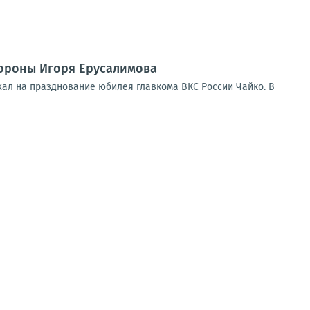
ороны Игоря Ерусалимова
хал на празднование юбилея главкома ВКС России Чайко. В