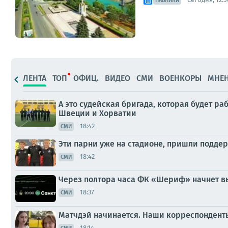
ПАБЛИКИ
ЛЕНТА
ТОП
ОФИЦ.
ВИДЕО
СМИ
ВОЕНКОРЫ
МНЕ
А это судейская бригада, которая будет р
Швеции и Хорватии
18:42
СМИ
Эти парни уже на стадионе, пришли подд
18:42
СМИ
Через полтора часа ФК «Шериф» начнет в
18:37
СМИ
Матчдэй начинается. Наши корреспондент
18:14