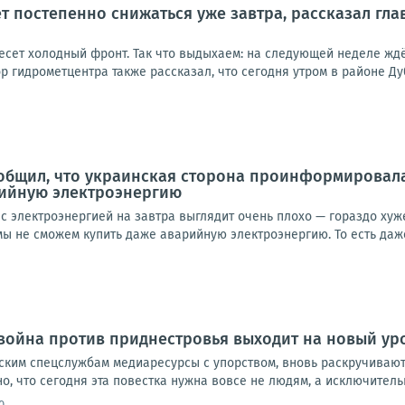
т постепенно снижаться уже завтра, рассказал гл
сет холодный фронт. Так что выдыхаем: на следующей неделе ждём
р гидрометцентра также рассказал, что сегодня утром в районе Дуб
общил, что украинская сторона проинформировал
рийную электроэнергию
с электроэнергией на завтра выглядит очень плохо — гораздо хуже,
ы не сможем купить даже аварийную электроэнергию. То есть даже 
ойна против приднестровья выходит на новый ур
ким спецслужбам медиаресурсы с упорством, вновь раскручивают
, что сегодня эта повестка нужна вовсе не людям, а исключительн
0