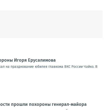
ороны Игоря Ерусалимова
хал на празднование юбилея главкома ВКС России Чайко. В
ности прошли похороны генерал-майора