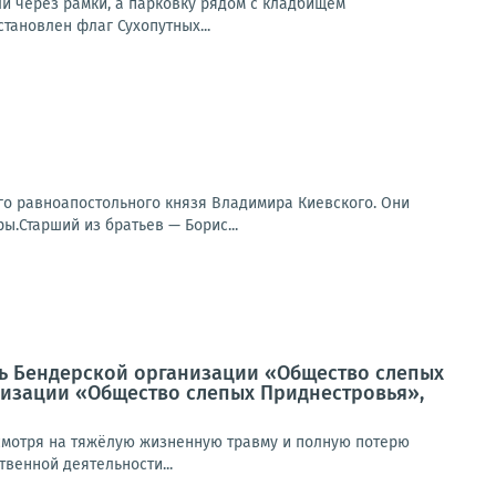
ли через рамки, а парковку рядом с кладбищем
тановлен флаг Сухопутных...
го равноапостольного князя Владимира Киевского. Они
ы.Старший из братьев — Борис...
ль Бендерской организации «Общество слепых
низации «Общество слепых Приднестровья»,
есмотря на тяжёлую жизненную травму и полную потерю
твенной деятельности...