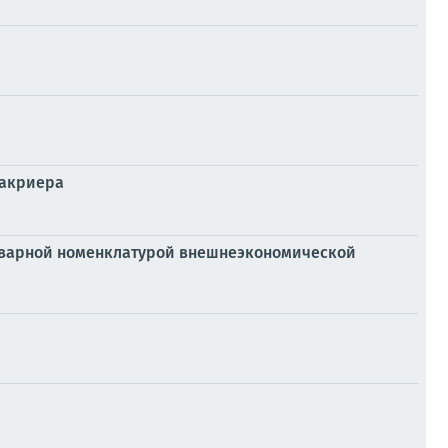
Сакриера
 Товарной номенклатурой внешнеэкономической