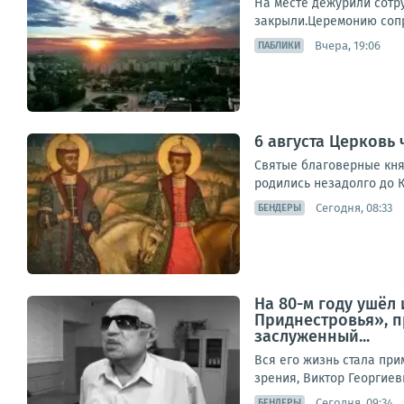
На месте дежурили сотр
закрыли.Церемонию сопр
Вчера, 19:06
ПАБЛИКИ
6 августа Церковь 
Святые благоверные кня
родились незадолго до К
Сегодня, 08:33
БЕНДЕРЫ
На 80-м году ушёл
Приднестровья», 
заслуженный...
Вся его жизнь стала пр
зрения, Виктор Георгиев
Сегодня, 09:34
БЕНДЕРЫ