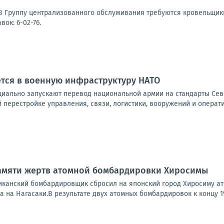
 Группу централизованного обслуживания требуются кровельщики д
ок: 6-02-76.
тся в военную инфраструктуру НАТО
иально запускают перевод национальной армии на стандарты Севе
й перестройке управления, связи, логистики, вооружений и операт
памяти жертв атомной бомбардировки Хиросимы
риканский бомбардировщик сбросил на японский город Хиросиму ат
 на Нагасаки.В результате двух атомных бомбардировок к концу 194