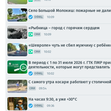
Село Большой Молокиш: пожарные не дали
10:09
ОФИЦ.
«Рыбница – город с горячим сердцем
10:09
СМИ
«Шевроле» чуть не сбил мужчину с ребёнк
10:02
СМИ
В период с 1 по 31 июля 2026 г. ГТК ПМР
деятельности, которые могут представлять
10:02
ОФИЦ.
С самого утра косари работают у столично
09:54
СМИ
На часах 9:30, а уже +30°С
09:36
ОФИЦ.