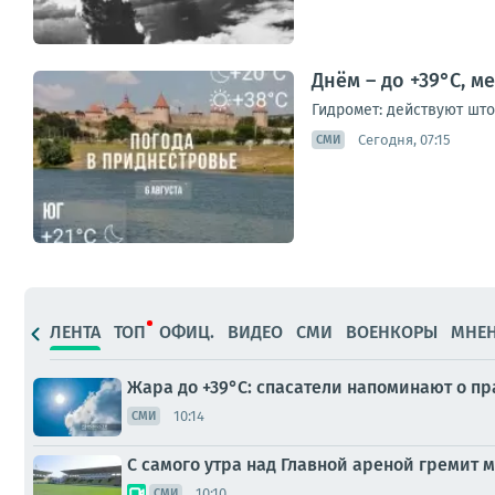
Днём – до +39°С, 
Гидромет: действуют шт
Сегодня, 07:15
СМИ
ЛЕНТА
ТОП
ОФИЦ.
ВИДЕО
СМИ
ВОЕНКОРЫ
МНЕ
Жара до +39°С: спасатели напоминают о п
10:14
СМИ
С самого утра над Главной ареной гремит 
10:10
СМИ