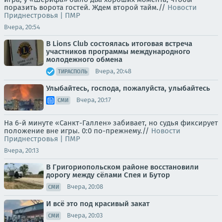
поразить ворота гостей. Ждем второй тайм.//
Новости
Приднестровья | ПМР
Вчера, 20:54
В Lions Club состоялась итоговая встреча
участников программы международного
молодежного обмена
Вчера, 20:48
ТИРАСПОЛЬ
Улыбайтесь, господа, пожалуйста, улыбайтесь
Вчера, 20:17
СМИ
На 6-й минуте «Санкт-Галлен» забивает, но судья фиксирует
положение вне игры. 0:0 по-прежнему.//
Новости
Приднестровья | ПМР
Вчера, 20:13
В Григориопольском районе восстановили
дорогу между сёлами Спея и Бутор
Вчера, 20:08
СМИ
И всё это под красивый закат
Вчера, 20:03
СМИ