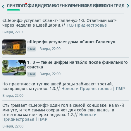
ЛЕНТА
ТОП
ОФИЦ.
ВИДЕО
СМИ
ВОЕНКОРЫ
МНЕНИЯ
ПАБЛИКИ
ФОТО
ЛОНГРИДЫ
«Шериф» уступает «Санкт-Галлену» 1-3. Ответный матч
через неделю в Швейцарии.//
ТСВ Приднестровье
Вчера, 22:03
«Шериф» уступает дома «Санкт-Галлену»
Вчера, 22:00
СМИ
1 : 3 — такие цифры на табло после финального
свистка
Вчера, 22:00
СМИ
Но практически тут же швейцарцы забивают третий,
возвращая статус-кво. 1:3.//
Новости Приднестровья | ПМР
Вчера, 22:00
Отыгрывает «Шериф» один гол в самой концовке, на 89-й
минуте, и тем самым сохраняет для себя еще шансы в
ответном матче через неделю. 1:2.//
Новости
Приднестровья | ПМР
Вчера, 22:00