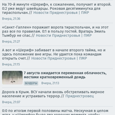
На 70-й минуте «Шериф», к сожалению, получает и второй.
0:2 уже ведут швейцарцы. Роковая десятиминутка для
тираспольчан.//
Новости Приднестровья | ПМР
Вчера, 21:36
«Санкт-Галлен» поражает ворота тираспольчан, и на этот
раз все по правилам. 0:1 в пользу гостей. Вратарь Эмиль
Тымбур не спас.//
Новости Приднестровья | ПМР
Вчера, 21:27
А вот и «Шериф» забивает в начале второго тайма, но и
здесь положение вне игры. Не удается пока командам
открыть счет.//
Новости Приднестровья | ПМР
Вчера, 21:15
7 августа ожидается переменная облачность,
местами кратковременный дождь
Вчера, 21:13
БЕНДЕРЫ
Дорога в Крым. ВСУ начали вновь обстреливать мирное
население и устраивать террор.//
Приднестровец
Вчера, 21:07
0:0 по итогам первой половины матча. Нескучная в целом
игра, у «Шерифа» было два хороших момента, чтобы