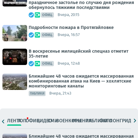
праздничное застолье по случаю дня рождения
обернулось тяжкими последствиями
Вчера, 20:15
ОФИЦ.
Подробности пожара в Протягайловке
Вчера, 16:57
ОФИЦ.
В воскресенье милицейский спецназ отметит
35-летие
Вчера, 12:48
ОФИЦ.
Ближайшие 48 часов ожидается массированная
комбинированная атака на Киев — хохлятские
мониторинговые каналы
Вчера, 21:43
ПАБЛИКИ
ЛЕНТА
ТОП
ОФИЦ.
ВИДЕО
СМИ
ВОЕНКОРЫ
МНЕНИЯ
ПАБЛИКИ
ФОТО
ЛОНГРИДЫ
Ближайшие 48 часов ожидается массированная