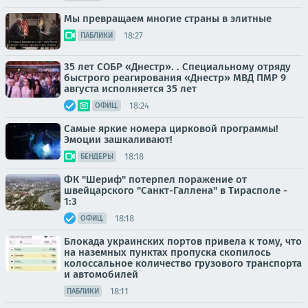
Мы превращаем многие страны в элитные
18:27
ПАБЛИКИ
35 лет СОБР «Днестр». . Специальному отряду
быстрого реагирования «Днестр» МВД ПМР 9
августа исполняется 35 лет
18:24
ОФИЦ.
Самые яркие номера цирковой программы!
Эмоции зашкаливают!
18:18
БЕНДЕРЫ
ФК "Шериф" потерпел поражение от
швейцарского "Санкт-Галлена" в Тирасполе -
1:3
18:18
ОФИЦ.
Блокада украинских портов привела к тому, что
на наземных пунктах пропуска скопилось
колоссальное количество грузового транспорта
и автомобилей
18:11
ПАБЛИКИ