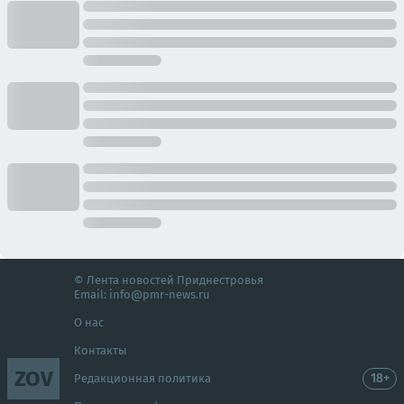
© Лента новостей Приднестровья
Email:
info@pmr-news.ru
О нас
Контакты
ZOV
18+
Редакционная политика