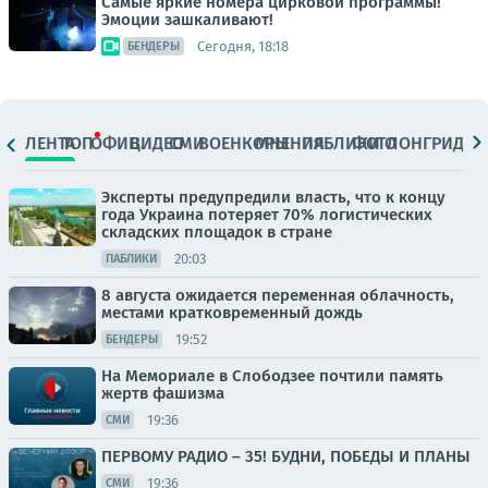
Самые яркие номера цирковой программы!
Эмоции зашкаливают!
Сегодня, 18:18
БЕНДЕРЫ
ЛЕНТА
ТОП
ОФИЦ.
ВИДЕО
СМИ
ВОЕНКОРЫ
МНЕНИЯ
ПАБЛИКИ
ФОТО
ЛОНГРИДЫ
Эксперты предупредили власть, что к концу
года Украина потеряет 70% логистических
складских площадок в стране
20:03
ПАБЛИКИ
8 августа ожидается переменная облачность,
местами кратковременный дождь
19:52
БЕНДЕРЫ
На Мемориале в Слободзее почтили память
жертв фашизма
19:36
СМИ
ПЕРВОМУ РАДИО – 35! БУДНИ, ПОБЕДЫ И ПЛАНЫ
19:36
СМИ