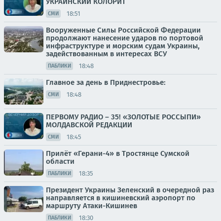
УКРАИНСКИЙ КОЛОРИТ
18:51
СМИ
Вооруженные Силы Российской Федерации
продолжают нанесение ударов по портовой
инфраструктуре и морским судам Украины,
задействованным в интересах ВСУ
18:48
ПАБЛИКИ
Главное за день в Приднестровье:
18:48
СМИ
ПЕРВОМУ РАДИО – 35! «ЗОЛОТЫЕ РОССЫПИ»
МОЛДАВСКОЙ РЕДАКЦИИ
18:45
СМИ
Прилёт «Герани-4» в Тростянце Сумской
области
18:35
ПАБЛИКИ
Президент Украины Зеленский в очередной раз
направляется в кишиневский аэропорт по
маршруту Атаки-Кишинев
18:30
ПАБЛИКИ