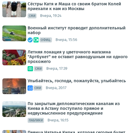
Сёстры Катя и Маша со своим братом Колей
приехали к нам из Москвы
Вчера, 19:24
СМИ
Военный институт проводит дополнительный
набор
Вчера, 15:56
ОФИЦ.
Летняя локация у цветочного магазина
"Артбукет" не оставит равнодушным ни одного
прохожего
Вчера, 17:39
СМИ
Улыбайтесь, господа, пожалуйста, улыбайтесь
Вчера, 20:17
СМИ
По закрытым дипломатическим каналам из
Киева в Астану поступило прямое и
недвусмысленное предупреждение
Вчера, 16:15
ПАБЛИКИ
Певица Наталья Кирка, которая сегодня будет