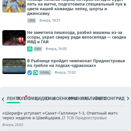
петь на матче, подготовила специальный лук в
цвета нашей команды: кепку, шорты и
джинсовку
Вчера, 18:51
СМИ
Не заметила пешехода, разбил машины из-за
ссоры, украл сварку ради велосипеда — сводка
МВД и ГАИ
Вчера, 16:05
СМИ
В Рыбнице пройдет чемпионат Приднестровья
по гребле на лодках-«драконах»
Вчера, 15:02
ОФИЦ.
ЛЕНТА
ТОП
ОФИЦ.
ВИДЕО
СМИ
ВОЕНКОРЫ
МНЕНИЯ
ПАБЛИКИ
ФОТО
ЛОНГРИДЫ
«Шериф» уступает «Санкт-Галлену» 1-3. Ответный матч
через неделю в Швейцарии.//
ТСВ Приднестровье
Вчера, 22:03