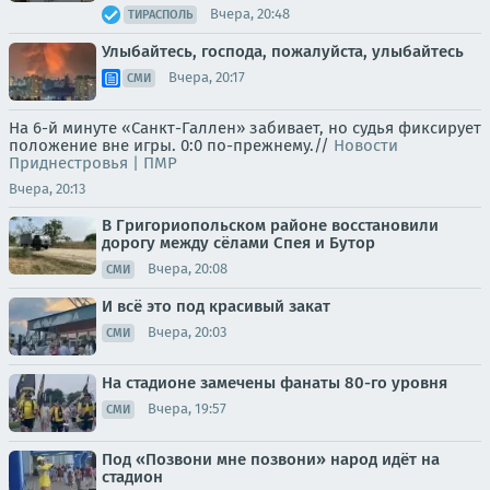
Вчера, 20:48
ТИРАСПОЛЬ
Улыбайтесь, господа, пожалуйста, улыбайтесь
Вчера, 20:17
СМИ
На 6-й минуте «Санкт-Галлен» забивает, но судья фиксирует
положение вне игры. 0:0 по-прежнему.//
Новости
Приднестровья | ПМР
Вчера, 20:13
В Григориопольском районе восстановили
дорогу между сёлами Спея и Бутор
Вчера, 20:08
СМИ
И всё это под красивый закат
Вчера, 20:03
СМИ
На стадионе замечены фанаты 80-го уровня
Вчера, 19:57
СМИ
Под «Позвони мне позвони» народ идёт на
стадион