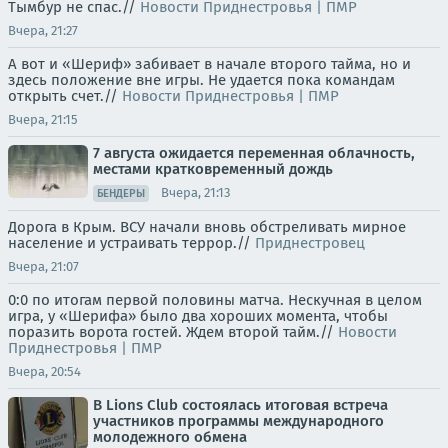
Тымбур не спас.//
Новости Приднестровья | ПМР
Вчера, 21:27
А вот и «Шериф» забивает в начале второго тайма, но и
здесь положение вне игры. Не удается пока командам
открыть счет.//
Новости Приднестровья | ПМР
Вчера, 21:15
7 августа ожидается переменная облачность,
местами кратковременный дождь
Вчера, 21:13
БЕНДЕРЫ
Дорога в Крым. ВСУ начали вновь обстреливать мирное
население и устраивать террор.//
Приднестровец
Вчера, 21:07
0:0 по итогам первой половины матча. Нескучная в целом
игра, у «Шерифа» было два хороших момента, чтобы
поразить ворота гостей. Ждем второй тайм.//
Новости
Приднестровья | ПМР
Вчера, 20:54
В Lions Club состоялась итоговая встреча
участников программы международного
молодежного обмена