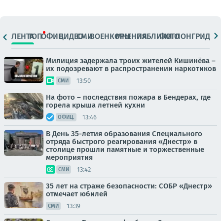
ЛЕНТА
ТОП
ОФИЦ.
ВИДЕО
СМИ
ВОЕНКОРЫ
МНЕНИЯ
ПАБЛИКИ
ФОТО
ЛОНГРИДЫ
Милиция задержала троих жителей Кишинёва –
их подозревают в распространении наркотиков
13:50
СМИ
На фото – последствия пожара в Бендерах, где
горела крыша летней кухни
13:46
ОФИЦ.
В День 35-летия образования Специального
отряда быстрого реагирования «Днестр» в
столице прошли памятные и торжественные
мероприятия
13:42
СМИ
35 лет на страже безопасности: СОБР «Днестр»
отмечает юбилей
13:39
СМИ