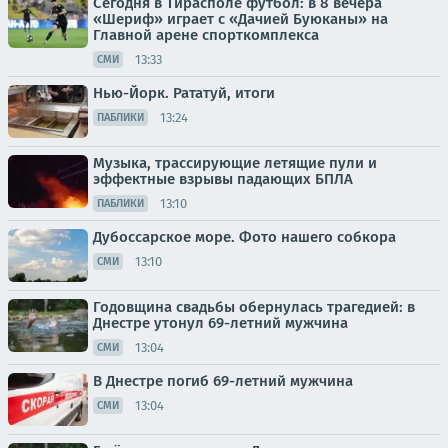
Сегодня в Тирасполе футбол: в 8 вечера
«Шериф» играет с «Дачией Буюканы» на
Главной арене спорткомплекса
13:33
СМИ
Нью-Йорк. Рататуй, итоги
13:24
ПАБЛИКИ
Музыка, трассирующие летящие пули и
эффектные взрывы падающих БПЛА
13:10
ПАБЛИКИ
Дубоссарское море. Фото нашего собкора
13:10
СМИ
Годовщина свадьбы обернулась трагедией: в
Днестре утонул 69-летний мужчина
13:04
СМИ
В Днестре погиб 69-летний мужчина
13:04
СМИ