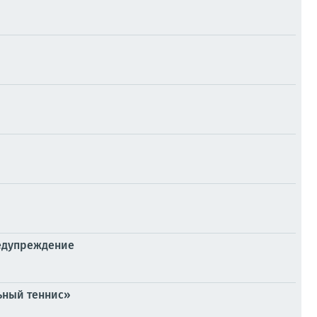
редупреждение
ьный теннис»