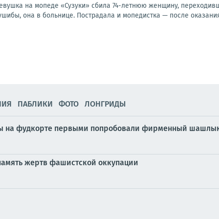
девушка на мопеде «Сузуки» сбила 74-летнюю женщину, переходивш
ушибы, она в больнице. Пострадала и мопедистка — после оказания
НИЯ
ПАБЛИКИ
ФОТО
ЛОНГРИДЫ
ы на фудкорте первыми попробовали фирменный шашлык 
 память жертв фашистской оккупации