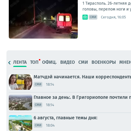
1 Тирасполь. 26-летняя 
головы, перелом ноги и 
Сегодня, 16:05
СМИ
ЛЕНТА
ТОП
ОФИЦ.
ВИДЕО
СМИ
ВОЕНКОРЫ
МНЕ
Матчдэй начинается. Наши корреспондент
18:14
СМИ
Главное за день:. В Григориополе почтили
18:14
СМИ
6 августа, главные темы дня:
18:04
СМИ