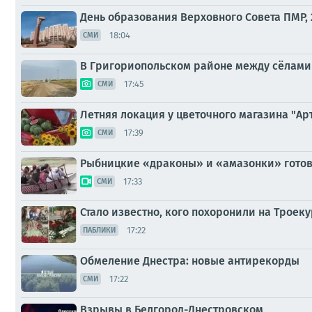
День образования Верховного Совета ПМР, 
18:04
СМИ
В Григориопольском районе между сёлами С
17:45
СМИ
Летняя локация у цветочного магазина "Ар
17:39
СМИ
Рыбницкие «драконы» и «амазонки» готов
17:33
СМИ
Стало известно, кого похоронили на Троеку
17:22
ПАБЛИКИ
Обмеление Днестра: новые антирекорды
17:22
СМИ
Взрывы в Белгород-Днестровском