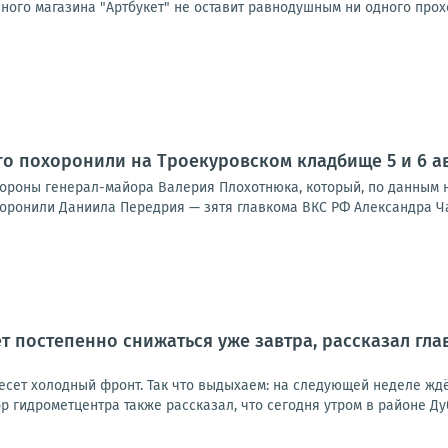
чного магазина "Артбукет" не оставит равнодушным ни одного про
ого похоронили на Троекуровском кладбище 5 и 6 а
охороны генерал-майора Валерия Плохотнюка, который, по данным 
оронили Даниила Передрия — зятя главкома ВКС РФ Александра Чайк
т постепенно снижаться уже завтра, рассказал гл
сет холодный фронт. Так что выдыхаем: на следующей неделе ждём
р гидрометцентра также рассказал, что сегодня утром в районе Дуб