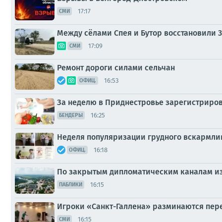
17:17
СМИ
Между сёлами Спея и Бутор восстановили 3
17:09
СМИ
Ремонт дороги силами сельчан
16:53
ОФИЦ.
За неделю в Приднестровье зарегистриро
16:25
БЕНДЕРЫ
Неделя популяризации грудного вскармли
16:18
ОФИЦ.
По закрытым дипломатическим каналам из
16:15
ПАБЛИКИ
Игроки «Санкт-Галлена» разминаются пере
16:15
СМИ