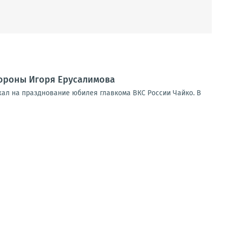
ороны Игоря Ерусалимова
хал на празднование юбилея главкома ВКС России Чайко. В