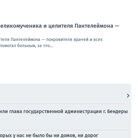
 великомученика и целителя Пантелеймона —
ителя Пантелеймона — покровителя врачей и всех
могал больным, за что...
или глава государственной администрации г. Бендеры
рых у нас не было бы ни домов, ни дорог