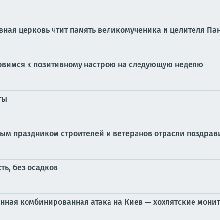
авная церковь чтит память великомученика и целителя П
товимся к позитивному настрою на следующую неделю
ты
ным праздником строителей и ветеранов отрасли поздрав
ть, без осадков
нная комбинированная атака на Киев — хохлятские мони