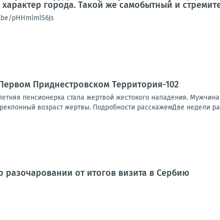
о характер города. Такой же самобытный и стреми
u.be/pHHmlmlS6Js
а Первом Приднестровском Территория-102
летняя пенсионерка стала жертвой жестокого нападения. Мужчина 
еклонный возраст жертвы. Подробности расскажемДве недели рабо
о разочаровании от итогов визита в Сербию