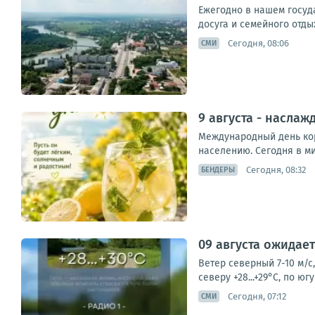
Ежегодно в нашем госуд
досуга и семейного отды
Сегодня, 08:06
СМИ
9 августа - насла
Международный день кор
населению. Сегодня в ми
Сегодня, 08:32
БЕНДЕРЫ
09 августа ожидае
Ветер северный 7-10 м/с,
северу +28...+29°С, по ю
Сегодня, 07:12
СМИ