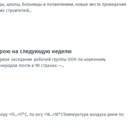
ды, школы, больницы и поликлиники, новые места проведения
х строителей...
строю на следующую неделю
ервое заседание рабочей группы ООН по коренному
ародов почти в 90 странах —...
у +15...+17°С, по югу +16...+18°СТемпература воздуха днем по