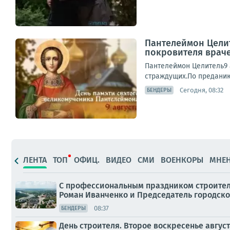
Пантелеймон Целит
покровителя враче
Пантелеймон Целитель9 
страждущих.По преданию
Сегодня, 08:32
БЕНДЕРЫ
ЛЕНТА
ТОП
ОФИЦ.
ВИДЕО
СМИ
ВОЕНКОРЫ
МНЕ
С профессиональным праздником строителе
Роман Иванченко и Председатель городског
08:37
БЕНДЕРЫ
День строителя. Второе воскресенье авгус