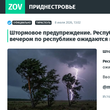
ZOV
ПРИДНЕСТРОВЬЕ
8 июля 2026, 13:02
ОФИЦИАЛЬНО
ТИРАСПОЛЬ
Штормовое предупреждение. Респуб
вечером по республике ожидаются 
Што
Рес
ожи
Вво
@m
Ист