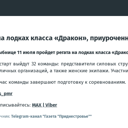
на лодках класса «Дракон», приурочен
ыбнице 11 июля пройдет регата на лодках класса «Драк
старт выйдут 32 команды: представители силовых стру
личных организаций, а также женские экипажи. Участн
час команды завершают подготовку к соревнованиям.
s_pmr
писывайтесь:
MAX |
Viber
очник:
Telegram-канал "Газета "Приднестровье""