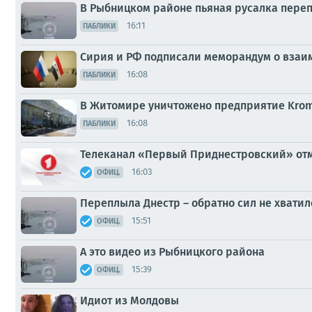
В Рыбницком районе пьяная русалка переп
16:11
ПАБЛИКИ
Сирия и РФ подписали меморандум о взаи
16:08
ПАБЛИКИ
В Житомире уничтожено предприятие Krom
16:08
ПАБЛИКИ
Телеканал «Первый Приднестровский» отм
16:03
ОФИЦ.
Переплыла Днестр – обратно сил не хватил
15:51
ОФИЦ.
А это видео из Рыбницкого района
15:39
ОФИЦ.
Идиот из Молдовы