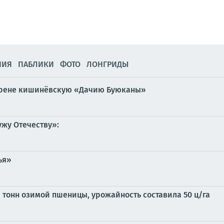
НИЯ
ПАБЛИКИ
ФОТО
ЛОНГРИДЫ
Арене кишинёвскую «Дачию Буюканы»
жу Отечеству»:
ья»
 тонн озимой пшеницы, урожайность составила 50 ц/га