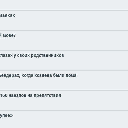
 Маяках
й мове?
глазах у своих родственников
Бендерах, когда хозяева были дома
160 наездов на препятствия
тупее»