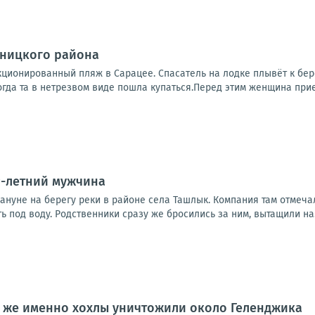
бницкого района
нкционированный пляж в Сарацее. Спасатель на лодке плывёт к бе
огда та в нетрезвом виде пошла купаться.Перед этим женщина приеха
9-летний мужчина
ануне на берегу реки в районе села Ташлык. Компания там отмеча
ть под воду. Родственники сразу же бросились за ним, вытащили на.
о же именно хохлы уничтожили около Геленджика