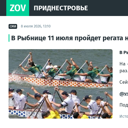
ZOV
ПРИДНЕСТРОВЬЕ
8 июля 2026, 13:10
СМИ
В Рыбнице 11 июля пройдет регата 
В Р
На 
раз
Сей
@v
Под
Ист