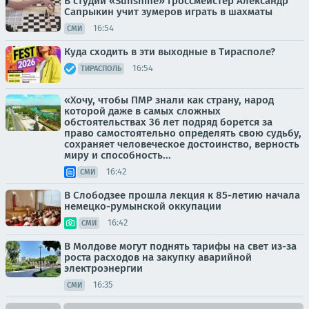
В студии «Sunshine» гроссмейстер Александр
Сапрыкин учит зумеров играть в шахматы
16:54
СМИ
Куда сходить в эти выходные в Тирасполе?
16:54
ТИРАСПОЛЬ
«Хочу, чтобы ПМР знали как страну, народ
которой даже в самых сложных
обстоятельствах 36 лет подряд борется за
право самостоятельно определять свою судьбу,
сохраняет человеческое достоинство, верность
миру и способность...
16:42
СМИ
В Слободзее прошла лекция к 85-летию начала
немецко-румынской оккупации
16:42
СМИ
В Молдове могут поднять тарифы на свет из-за
роста расходов на закупку аварийной
электроэнергии
16:35
СМИ