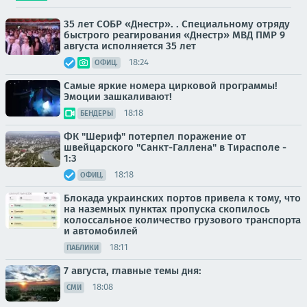
35 лет СОБР «Днестр». . Специальному отряду
быстрого реагирования «Днестр» МВД ПМР 9
августа исполняется 35 лет
18:24
ОФИЦ.
Самые яркие номера цирковой программы!
Эмоции зашкаливают!
18:18
БЕНДЕРЫ
ФК "Шериф" потерпел поражение от
швейцарского "Санкт-Галлена" в Тирасполе -
1:3
18:18
ОФИЦ.
Блокада украинских портов привела к тому, что
на наземных пунктах пропуска скопилось
колоссальное количество грузового транспорта
и автомобилей
18:11
ПАБЛИКИ
7 августа, главные темы дня:
18:08
СМИ