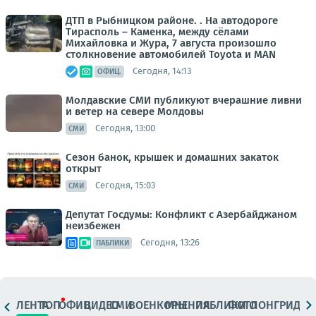
ДТП в Рыбницком районе. . На автодороге
Тирасполь – Каменка, между сёлами
Михайловка и Жура, 7 августа произошло
столкновение автомобилей Toyota и MAN
Сегодня, 14:13
ОФИЦ.
Молдавские СМИ публикуют вчерашние ливни
и ветер на севере Молдовы
Сегодня, 13:00
СМИ
Сезон банок, крышек и домашних закаток
открыт
Сегодня, 15:03
СМИ
Депутат Госдумы: Конфликт с Азербайджаном
неизбежен
Сегодня, 13:26
ПАБЛИКИ
ЛЕНТА
ТОП
ОФИЦ.
ВИДЕО
СМИ
ВОЕНКОРЫ
МНЕНИЯ
ПАБЛИКИ
ФОТО
ЛОНГРИДЫ