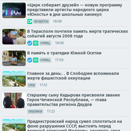
«Цирк собирает друзей» — новую программу
представили артисты народного цирка
«Юность» в дни школьных каникул
18:08
БЕНДЕРЫ
В Тирасполе почтили память жертв трагических
событий августа 2008 года
18:08
ОФИЦ.
В память о трагедии Южной Осетии
17:58
ОФИЦ.
Главное за день:. . В Слободзее вспоминали
жертв фашистской оккупации
17:51
СМИ
Старшему сыну Кадырова присвоили звание
Героя Чеченской Республики, — глава
правительства региона Даудов
17:23
ПАБЛИКИ
Приднестровский народ сумел сплотиться на
фоне разрушения СССР, выстоять перед
военной агрессией Молдовы, защитить свои