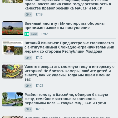
права, восстановив свою государственность в
качестве правопреемника МАССР и МССР
17:19
СМИ
Военный институт Министерства обороны
принимает заявки на поступление
17:12
СМИ
Виталий Игнатьев: Приднестровье сталкивается
с антигуманными блокадно-ограничительными
мерами со стороны Республики Молдова
17:12
СМИ
Умеете превратить сложную тему в интересную
историю? Не боитесь камеры, любите детей и
знаете, как их увлечь? Тогда мы ищем именно
вас!
17:03
СМИ
Разбил голову в бассейне, обокрал бывшую
жену, семейное застолье закончилось
переломом носа — сводка МВД, ГАИ и ГУпЧС
16:58
СМИ