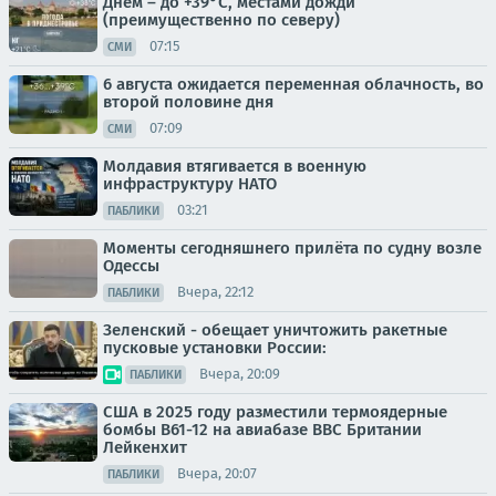
Днём – до +39°С, местами дожди
(преимущественно по северу)
07:15
СМИ
6 августа ожидается переменная облачность, во
второй половине дня
07:09
СМИ
Молдавия втягивается в военную
инфраструктуру НАТО
03:21
ПАБЛИКИ
Моменты сегодняшнего прилёта по судну возле
Одессы
Вчера, 22:12
ПАБЛИКИ
Зеленский - обещает уничтожить ракетные
пусковые установки России:
Вчера, 20:09
ПАБЛИКИ
США в 2025 году разместили термоядерные
бомбы B61-12 на авиабазе ВВС Британии
Лейкенхит
Вчера, 20:07
ПАБЛИКИ