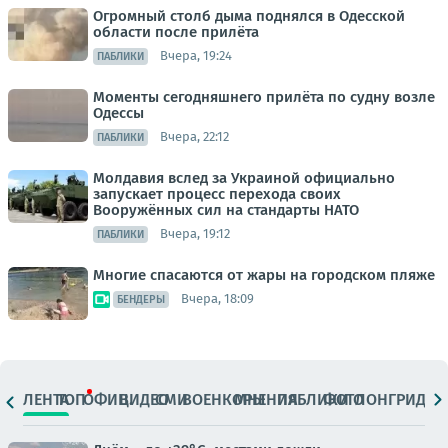
Огромный столб дыма поднялся в Одесской
области после прилёта
Вчера, 19:24
ПАБЛИКИ
Моменты сегодняшнего прилёта по судну возле
Одессы
Вчера, 22:12
ПАБЛИКИ
Молдавия вслед за Украиной официально
запускает процесс перехода своих
Вооружённых сил на стандарты НАТО
Вчера, 19:12
ПАБЛИКИ
Многие спасаются от жары на городском пляже
Вчера, 18:09
БЕНДЕРЫ
ЛЕНТА
ТОП
ОФИЦ.
ВИДЕО
СМИ
ВОЕНКОРЫ
МНЕНИЯ
ПАБЛИКИ
ФОТО
ЛОНГРИДЫ