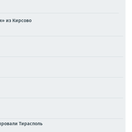
м» из Кирсово
пировали Тирасполь