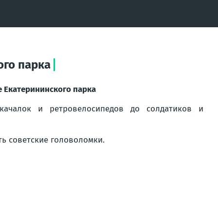
ого парка
е Екатерининского парка
качалок и ретровелосипедов до солдатиков и
ть советские головоломки.