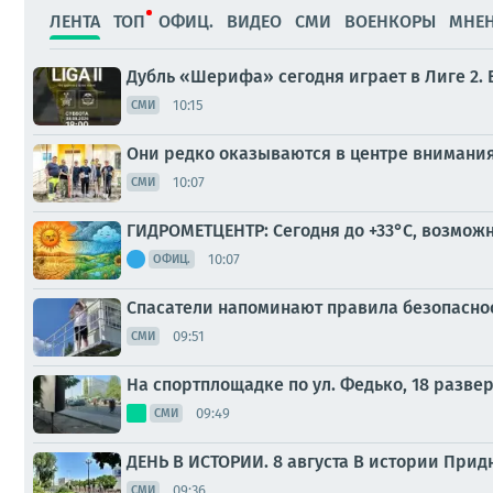
ЛЕНТА
ТОП
ОФИЦ.
ВИДЕО
СМИ
ВОЕНКОРЫ
МНЕ
Дубль «Шерифа» сегодня играет в Лиге 2. 
10:15
СМИ
Они редко оказываются в центре внимания
10:07
СМИ
ГИДРОМЕТЦЕНТР: Сегодня до +33°С, возможн
10:07
ОФИЦ.
Спасатели напоминают правила безопаснос
09:51
СМИ
На спортплощадке по ул. Федько, 18 разве
09:49
СМИ
ДЕНЬ В ИСТОРИИ. 8 августа В истории Прид
09:36
СМИ