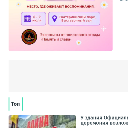
Топ
У здания Официаль
церемония возложе