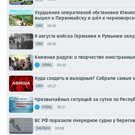
Ухудшение оперативной обстановки Южного
вышел к Первомайску и шёл к черноморском
09:36
СМИ
8 августа войска Германии и Румынии окк
09:36
СМИ
Книжная радуга: о творчестве иностранны
09:30
ОФИЦ.
Куда сходить в выходные? Собрали самые 
09:27
СМИ
Чрезвычайных ситуаций за сутки по Респу
09:27
ОФИЦ.
ВС РФ поразили очередное судно у берего
09:08
ПАБЛИКИ