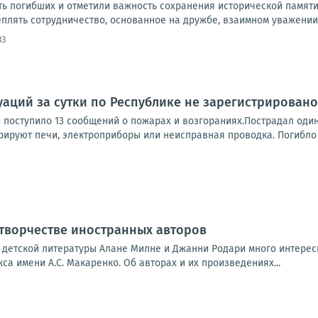
ть погибших и отметили важность сохранения исторической памяти
плять сотрудничество, основанное на дружбе, взаимном уважении 
33
аций за сутки по Республике не зарегистрировано
 поступило 13 сообщений о пожарах и возгораниях.Пострадал один
рируют печи, электроприборы или неисправная проводка. Погибло 5
 творчестве иностранных авторов
 детской литературы Алане Милне и Джанни Родари много интерес
са имени А.С. Макаренко. Об авторах и их произведениях...