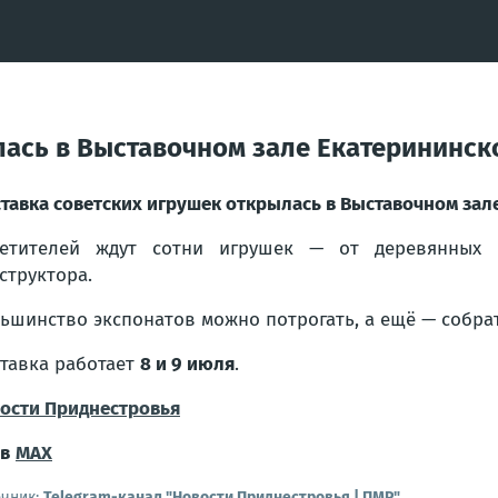
лась в Выставочном зале Екатерининск
тавка советских игрушек открылась в Выставочном зал
сетителей ждут сотни игрушек — от деревянных 
структора.
ьшинство экспонатов можно потрогать, а ещё — собра
тавка работает
8 и 9 июля
.
ости Приднестровья
в
MAX
очник:
Telegram-канал "Новости Приднестровья | ПМР"