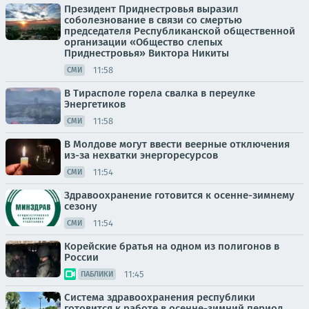
Президент Приднестровья выразил
соболезнование в связи со смертью
председателя Республиканской общественной
организации «Общество слепых
Приднестровья» Виктора Никиты
11:58
СМИ
В Тирасполе горела свалка в переулке
Энергетиков
11:58
СМИ
В Молдове могут ввести веерные отключения
из-за нехватки энергоресурсов
11:54
СМИ
Здравоохранение готовится к осенне-зимнему
сезону
11:54
СМИ
Корейские братья на одном из полигонов в
России
11:45
ПАБЛИКИ
Система здравоохранения республики
готовится к работе в осенне-зимний период