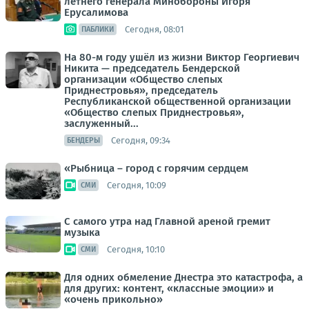
летнего генерала Минобороны Игоря
Ерусалимова
Сегодня, 08:01
ПАБЛИКИ
На 80-м году ушёл из жизни Виктор Георгиевич
Никита — председатель Бендерской
организации «Общество слепых
Приднестровья», председатель
Республиканской общественной организации
«Общество слепых Приднестровья»,
заслуженный...
Сегодня, 09:34
БЕНДЕРЫ
«Рыбница – город с горячим сердцем
Сегодня, 10:09
СМИ
С самого утра над Главной ареной гремит
музыка
Сегодня, 10:10
СМИ
Для одних обмеление Днестра это катастрофа, а
для других: контент, «классные эмоции» и
«очень прикольно»