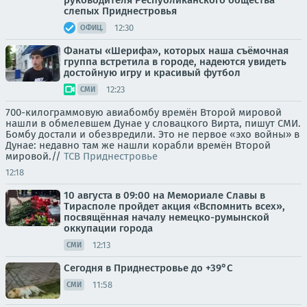
руководителя Республиканского общества
слепых Приднестровья
12:30
ОФИЦ.
Фанаты «Шерифа», которых наша съёмочная
группа встретила в городе, надеются увидеть
достойную игру и красивый футбол
12:23
СМИ
700-килограммовую авиабомбу времён Второй мировой
нашли в обмелевшем Дунае у словацкого Вирта, пишут СМИ.
Бомбу достали и обезвредили. Это не первое «эхо войны» в
Дунае: недавно там же нашли корабли времён Второй
мировой.//
ТСВ Приднестровье
12:18
10 августа в 09:00 на Мемориале Славы в
Тирасполе пройдет акция «Вспомнить всех»,
посвящённая началу немецко-румынской
оккупации города
12:13
СМИ
Сегодня в Приднестровье до +39°С
11:58
СМИ