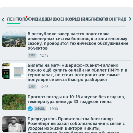
ЛЕНТА
ТОП
ОФИЦ.
ВИДЕО
СМИ
ВОЕНКОРЫ
МНЕНИЯ
ПАБЛИКИ
ФОТО
ЛОНГРИДЫ
В республике завершается подготовка
инженерных систем больниц к отопительному
сезону, проводится техническое обслуживание
объектов
12:43
СМИ
Билеты на матч «Шериф»-«Санкт-Галлен»
можно ещё купить онлайн на «Билет ПМР» и в
терминалах, но стоит поторопиться: самые
популярные места быстро разбирают
12:36
СМИ
Прогноз погоды на 10-16 августа: без осадков,
температура днем до 33 градусов тепла
12:30
ОФИЦ.
Председатель Правительства Александр
Розенберг выразил соболезнования в связи с
уходом из жизни Виктора Никиты,