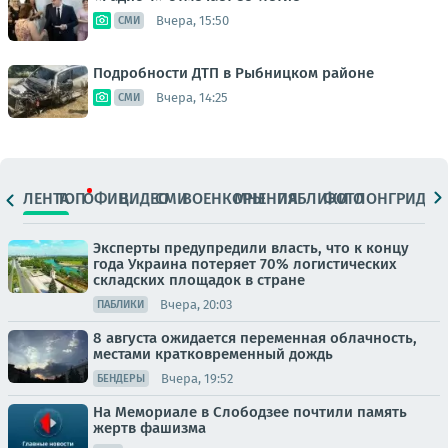
Вчера, 15:50
СМИ
Подробности ДТП в Рыбницком районе
Вчера, 14:25
СМИ
ЛЕНТА
ТОП
ОФИЦ.
ВИДЕО
СМИ
ВОЕНКОРЫ
МНЕНИЯ
ПАБЛИКИ
ФОТО
ЛОНГРИДЫ
Эксперты предупредили власть, что к концу
года Украина потеряет 70% логистических
складских площадок в стране
Вчера, 20:03
ПАБЛИКИ
8 августа ожидается переменная облачность,
местами кратковременный дождь
Вчера, 19:52
БЕНДЕРЫ
На Мемориале в Слободзее почтили память
жертв фашизма