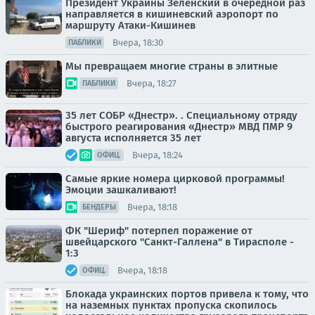
Президент Украины Зеленский в очередной раз
направляется в кишиневский аэропорт по
маршруту Атаки-Кишинев
Вчера, 18:30
ПАБЛИКИ
Мы превращаем многие страны в элитные
Вчера, 18:27
ПАБЛИКИ
35 лет СОБР «Днестр». . Специальному отряду
быстрого реагирования «Днестр» МВД ПМР 9
августа исполняется 35 лет
Вчера, 18:24
ОФИЦ.
Самые яркие номера цирковой программы!
Эмоции зашкаливают!
Вчера, 18:18
БЕНДЕРЫ
ФК "Шериф" потерпел поражение от
швейцарского "Санкт-Галлена" в Тирасполе -
1:3
Вчера, 18:18
ОФИЦ.
Блокада украинских портов привела к тому, что
на наземных пунктах пропуска скопилось