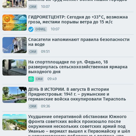
10:07
СМИ
ГИДРОМЕТЦЕНТР: Сегодня до +33°С, возможна
гроза, местами порывы ветра до 15 м/с
10:07
ОФИЦ.
Спасатели напоминают правила безопасности
на воде
09:51
СМИ
На спортплощадке по ул. Федько, 18
развернулась сельскохозяйственная ярмарка
выходного дня
09:49
СМИ
ДЕНЬ В ИСТОРИИ. 8 августа В истории
Приднестровья: 1941 г. – румынские и
германские войска оккупировали Тирасполь
09:36
СМИ
Ухудшение оперативной обстановки Южного
фронта советских войск произошло после
окружения нескольких советских армий под
Уманью – вермахт вышел к Первомайску и шёл
к черноморскому побережью с востока, что