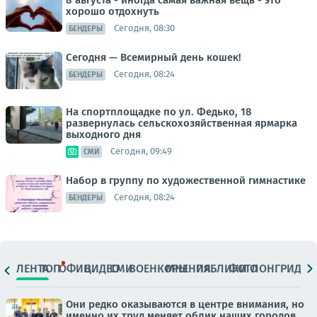
хорошо отдохнуть
Сегодня, 08:30
БЕНДЕРЫ
Сегодня — Всемирный день кошек!
Сегодня, 08:24
БЕНДЕРЫ
На спортплощадке по ул. Федько, 18
развернулась сельскохозяйственная ярмарка
выходного дня
Сегодня, 09:49
СМИ
Набор в группу по художественной гимнастике
Сегодня, 08:24
БЕНДЕРЫ
ЛЕНТА
ТОП
ОФИЦ.
ВИДЕО
СМИ
ВОЕНКОРЫ
МНЕНИЯ
ПАБЛИКИ
ФОТО
ЛОНГРИДЫ
Они редко оказываются в центре внимания, но
именно их труд меняет облик наших городов