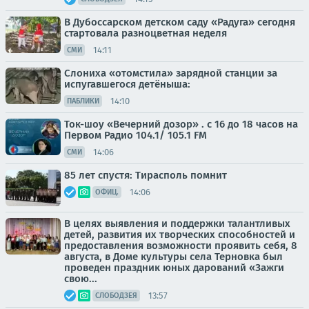
В Дубоссарском детском саду «Радуга» сегодня
стартовала разноцветная неделя
14:11
СМИ
Слониха «отомстила» зарядной станции за
испугавшегося детёныша:
14:10
ПАБЛИКИ
Ток-шоу «Вечерний дозор» . с 16 до 18 часов на
Первом Радио 104.1/ 105.1 FM
14:06
СМИ
85 лет спустя: Тирасполь помнит
14:06
ОФИЦ.
В целях выявления и поддержки талантливых
детей, развития их творческих способностей и
предоставления возможности проявить себя, 8
августа, в Доме культуры села Терновка был
проведен праздник юных дарований «Зажги
свою...
13:57
СЛОБОДЗЕЯ