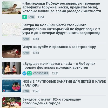
«Наследники Побед» реставрируют военные
артефакты (оружие, каски, предметы быта),
которые нашли во время разведок местности
13:51
СМИ
Завтра на большей части столичного
микрорайона Октябрьский не будет воды с 9
утра и до 4 вечера: будут чинить водопровод
13:51
СМИ
Уснул за рулём и врезался в электроопору
13:51
СМИ
«Будущее начинается с нас!» – в Чобручах
прошёл фестиваль молодых артистов
13:51
СЛОБОДЗЕЯ
НОВЫЕ ГРУППОВЫЕ ЗАНЯТИЯ ДЛЯ ДЕТЕЙ В КЛУБЕ
«АЛЛЮР»
13:43
СМИ
Бендеры отметят 82-ю годовщину
освобождения города