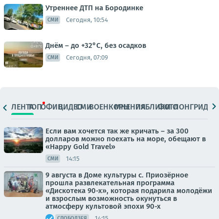
Утреннее ДТП на Бородинке
Сегодня, 10:54
СМИ
Днём – до +32°С, без осадков
Сегодня, 07:09
СМИ
ЛЕНТА
ТОП
ОФИЦ.
ВИДЕО
СМИ
ВОЕНКОРЫ
МНЕНИЯ
ПАБЛИКИ
ФОТО
ЛОНГРИДЫ
Если вам хочется так же кричать – за 300
долларов можно поехать на море, обещают в
«Happy Gold Travel»
14:15
СМИ
9 августа в Доме культуры с. Приозёрное
прошла развлекательная программа
«Дискотека 90-х», которая подарила молодёжи
и взрослым возможность окунуться в
атмосферу культовой эпохи 90-х
14:15
СЛОБОДЗЕЯ