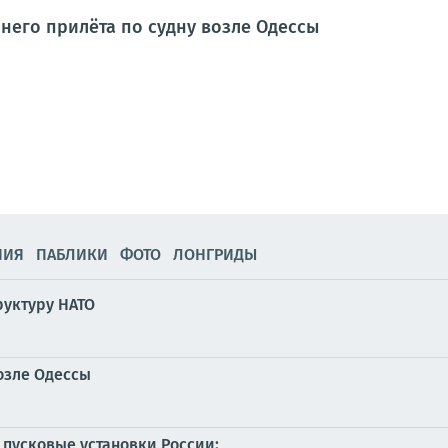
его прилёта по судну возле Одессы
НИЯ
ПАБЛИКИ
ФОТО
ЛОНГРИДЫ
руктуру НАТО
озле Одессы
 пусковые установки России: