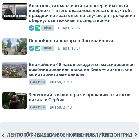
Алкоголь, вспыльчивый характер и бытовой
конфликт – этого оказалось достаточно, чтобы
праздничное застолье по случаю дня рождения
обернулось тяжкими последствиями
Вчера, 20:15
ОФИЦ.
Подробности пожара в Протягайловке
Вчера, 16:57
ОФИЦ.
Ближайшие 48 часов ожидается массированная
комбинированная атака на Киев — хохлятские
мониторинговые каналы
Вчера, 21:43
ПАБЛИКИ
Зеленский заявил о разочаровании от итогов
визита в Сербию
Вчера, 21:43
ПАБЛИКИ
ЛЕНТА
ТОП
ОФИЦ.
ВИДЕО
СМИ
ВОЕНКОРЫ
МНЕНИЯ
ПАБЛИКИ
ФОТО
ЛОНГРИДЫ