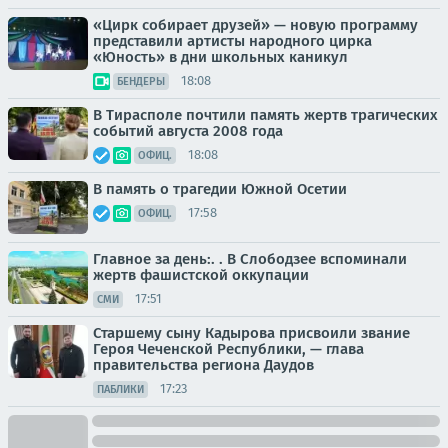
«Цирк собирает друзей» — новую программу
представили артисты народного цирка
«Юность» в дни школьных каникул
18:08
БЕНДЕРЫ
В Тирасполе почтили память жертв трагических
событий августа 2008 года
18:08
ОФИЦ.
В память о трагедии Южной Осетии
17:58
ОФИЦ.
Главное за день:. . В Слободзее вспоминали
жертв фашистской оккупации
17:51
СМИ
Старшему сыну Кадырова присвоили звание
Героя Чеченской Республики, — глава
правительства региона Даудов
17:23
ПАБЛИКИ