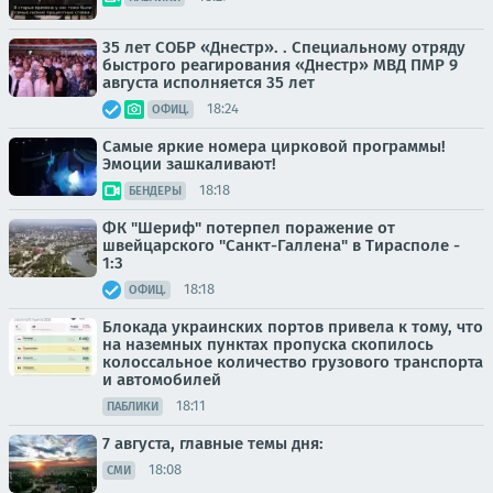
35 лет СОБР «Днестр». . Специальному отряду
быстрого реагирования «Днестр» МВД ПМР 9
августа исполняется 35 лет
18:24
ОФИЦ.
Самые яркие номера цирковой программы!
Эмоции зашкаливают!
18:18
БЕНДЕРЫ
ФК "Шериф" потерпел поражение от
швейцарского "Санкт-Галлена" в Тирасполе -
1:3
18:18
ОФИЦ.
Блокада украинских портов привела к тому, что
на наземных пунктах пропуска скопилось
колоссальное количество грузового транспорта
и автомобилей
18:11
ПАБЛИКИ
7 августа, главные темы дня:
18:08
СМИ