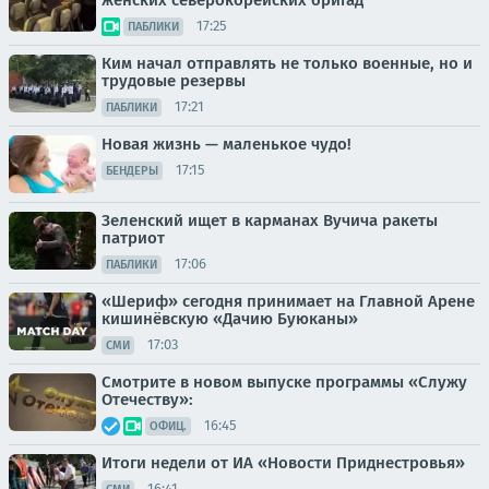
17:25
ПАБЛИКИ
Ким начал отправлять не только военные, но и
трудовые резервы
17:21
ПАБЛИКИ
Новая жизнь — маленькое чудо!
17:15
БЕНДЕРЫ
Зеленский ищет в карманах Вучича ракеты
патриот
17:06
ПАБЛИКИ
«Шериф» сегодня принимает на Главной Арене
кишинёвскую «Дачию Буюканы»
17:03
СМИ
Смотрите в новом выпуске программы «Служу
Отечеству»:
16:45
ОФИЦ.
Итоги недели от ИА «Новости Приднестровья»
16:41