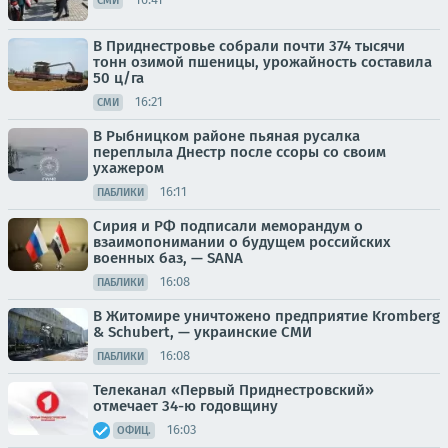
СМИ
В Приднестровье собрали почти 374 тысячи
тонн озимой пшеницы, урожайность составила
50 ц/га
16:21
СМИ
В Рыбницком районе пьяная русалка
переплыла Днестр после ссоры со своим
ухажером
16:11
ПАБЛИКИ
Сирия и РФ подписали меморандум о
взаимопонимании о будущем российских
военных баз, — SANA
16:08
ПАБЛИКИ
В Житомире уничтожено предприятие Kromberg
& Schubert, — украинские СМИ
16:08
ПАБЛИКИ
Телеканал «Первый Приднестровский»
отмечает 34-ю годовщину
16:03
ОФИЦ.