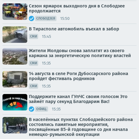
Сезон ярмарок выходного дня в Слободзее
продолжается
15:50
СЛОБОДЗЕЯ
В Тирасполе автомобиль въехал в забор
15:45
СМИ
Жители Молдовы снова заплатят из своего
кармана за энергетическую политику властей
15:35
СМИ
14 августа в селе Роги Дубоссарского района
пройдет фестиваль родников
15:35
СМИ
Поддержите канал ГУпЧС своим голосом Это
займёт пару секунд Благодарим Вас!
15:35
ОФИЦ.
В населённых пунктах Слободзейского района
состоялись памятные мероприятия,
посвящённые 85-й годовщине со дня начала
немецко-румынской оккупации