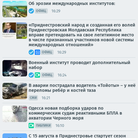
Об эрозии международных институтов:
16:29
ОФИЦ.
«Приднестровский народ и созданная его волей
Приднестровская Молдавская Республика
вправе претендовать на свое легитимное место
в числе признанных участников новой системы
международных отношений»
16:29
ОФИЦ.
Военный институт проводит дополнительный
набор
16:24
ОФИЦ.
В аварии пострадала водитель «Тойоты» – у неё
переломы ребёр и костей таза
16:21
СМИ
Одесса новая подборка ударов по
коммерческим судам реактивными БПЛА в
акватории Черного моря
16:10
ПАБЛИКИ
С 15 августа в Приднестровье стартует сезон