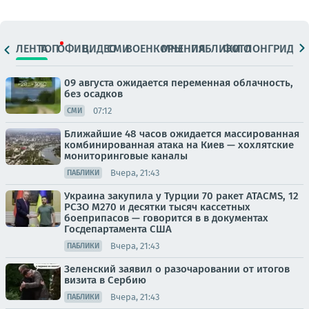
ЛЕНТА
ТОП
ОФИЦ.
ВИДЕО
СМИ
ВОЕНКОРЫ
МНЕНИЯ
ПАБЛИКИ
ФОТО
ЛОНГРИДЫ
09 августа ожидается переменная облачность,
без осадков
07:12
СМИ
Ближайшие 48 часов ожидается массированная
комбинированная атака на Киев — хохлятские
мониторинговые каналы
Вчера, 21:43
ПАБЛИКИ
Украина закупила у Турции 70 ракет ATACMS, 12
РСЗО M270 и десятки тысяч кассетных
боеприпасов — говорится в в документах
Госдепартамента США
Вчера, 21:43
ПАБЛИКИ
Зеленский заявил о разочаровании от итогов
визита в Сербию
Вчера, 21:43
ПАБЛИКИ