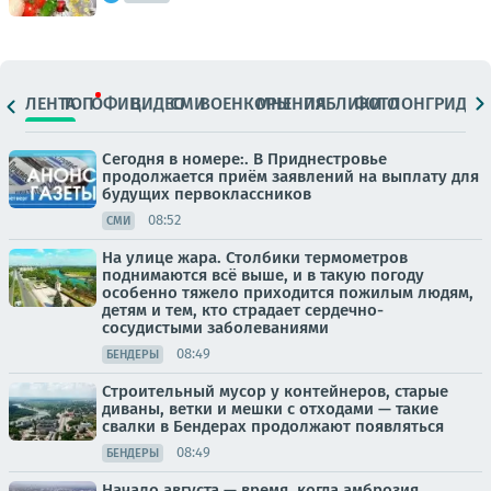
ЛЕНТА
ТОП
ОФИЦ.
ВИДЕО
СМИ
ВОЕНКОРЫ
МНЕНИЯ
ПАБЛИКИ
ФОТО
ЛОНГРИДЫ
Сегодня в номере:. В Приднестровье
продолжается приём заявлений на выплату для
будущих первоклассников
08:52
СМИ
На улице жара. Столбики термометров
поднимаются всё выше, и в такую погоду
особенно тяжело приходится пожилым людям,
детям и тем, кто страдает сердечно-
сосудистыми заболеваниями
08:49
БЕНДЕРЫ
Строительный мусор у контейнеров, старые
диваны, ветки и мешки с отходами — такие
свалки в Бендерах продолжают появляться
08:49
БЕНДЕРЫ
Начало августа — время, когда амброзия