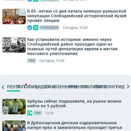
К 85 -летию со дня начала немецко-румынской
оккупации Слободзейский исторический музей
провёл лекцию
Сегодня, 11:20
СЛОБОДЗЕЯ
Как установили историки: именно через
Слободзейский район проходил один из
главных путей депортации евреев к местам
массового уничтожения
Сегодня, 11:09
СМИ
ЛЕНТА
ТОП
ОФИЦ.
ВИДЕО
СМИ
ВОЕНКОРЫ
МНЕНИЯ
ПАБЛИКИ
ФОТО
ЛОНГРИДЫ
Арбузы сейчас подешевели, на рынке можно
найти по 5 рублей
13:39
СМИ
В Дубоссарском детском оздоровительном
лагере ярко и зажигательно проходит третья