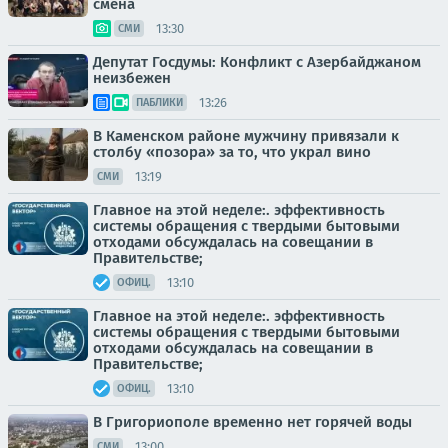
смена
13:30
СМИ
Депутат Госдумы: Конфликт с Азербайджаном
неизбежен
13:26
ПАБЛИКИ
В Каменском районе мужчину привязали к
столбу «позора» за то, что украл вино
13:19
СМИ
Главное на этой неделе:. эффективность
системы обращения с твердыми бытовыми
отходами обсуждалась на совещании в
Правительстве;
13:10
ОФИЦ.
Главное на этой неделе:. эффективность
системы обращения с твердыми бытовыми
отходами обсуждалась на совещании в
Правительстве;
13:10
ОФИЦ.
В Григориополе временно нет горячей воды
13:00
СМИ