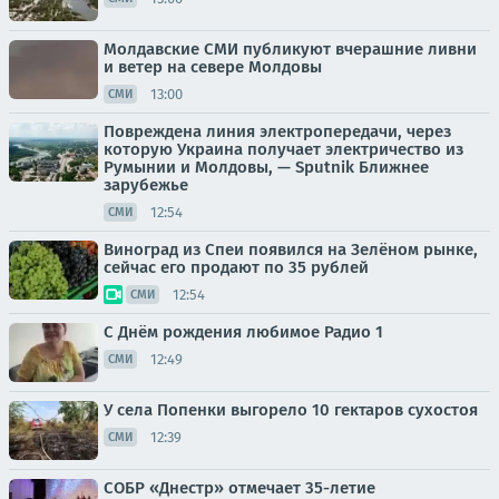
Молдавские СМИ публикуют вчерашние ливни
и ветер на севере Молдовы
13:00
СМИ
Повреждена линия электропередачи, через
которую Украина получает электричество из
Румынии и Молдовы, — Sputnik Ближнее
зарубежье
12:54
СМИ
Виноград из Спеи появился на Зелёном рынке,
сейчас его продают по 35 рублей
12:54
СМИ
С Днём рождения любимое Радио 1
12:49
СМИ
У села Попенки выгорело 10 гектаров сухостоя
12:39
СМИ
СОБР «Днестр» отмечает 35-летие