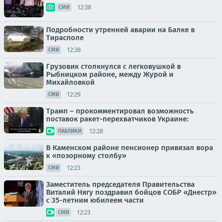
12:38
СМИ
Подробности утренней аварии на Балке в
Тирасполе
12:38
СМИ
Грузовик столкнулся с легковушкой в
Рыбницком районе, между Журой и
Михайловкой
12:29
СМИ
Трамп – прокомментировал возможность
поставок ракет-перехватчиков Украине:
12:28
ПАБЛИКИ
В Каменском районе пенсионер привязал вора
к «позорному столбу»
12:23
СМИ
Заместитель председателя Правительства
Виталий Нягу поздравил бойцов СОБР «Днестр»
с 35-летним юбилеем части
12:23
СМИ